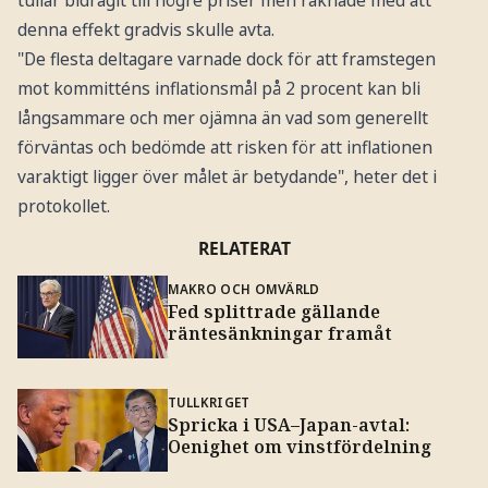
tullar bidragit till högre priser men räknade med att
denna effekt gradvis skulle avta.
"De flesta deltagare varnade dock för att framstegen
mot kommitténs inflationsmål på 2 procent kan bli
långsammare och mer ojämna än vad som generellt
förväntas och bedömde att risken för att inflationen
varaktigt ligger över målet är betydande", heter det i
protokollet.
RELATERAT
MAKRO OCH OMVÄRLD
Fed splittrade gällande
räntesänkningar framåt
TULLKRIGET
Spricka i USA–Japan-avtal:
Oenighet om vinstfördelning