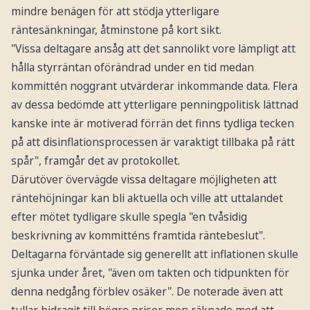
mindre benägen för att stödja ytterligare
räntesänkningar, åtminstone på kort sikt.
"Vissa deltagare ansåg att det sannolikt vore lämpligt att
hålla styrräntan oförändrad under en tid medan
kommittén noggrant utvärderar inkommande data. Flera
av dessa bedömde att ytterligare penningpolitisk lättnad
kanske inte är motiverad förrän det finns tydliga tecken
på att disinflationsprocessen är varaktigt tillbaka på rätt
spår", framgår det av protokollet.
Därutöver övervägde vissa deltagare möjligheten att
räntehöjningar kan bli aktuella och ville att uttalandet
efter mötet tydligare skulle spegla "en tvåsidig
beskrivning av kommitténs framtida räntebeslut".
Deltagarna förväntade sig generellt att inflationen skulle
sjunka under året, "även om takten och tidpunkten för
denna nedgång förblev osäker". De noterade även att