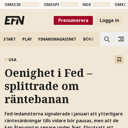
OMXS30
OMXSPI
NDX
OMXC
Prenumerera
Logga in
START
PLAY
FINANSMAGASINET
BÖRS
VETENSKAP
USA
Oenighet i Fed –
splittrade om
räntebanan
Fed-ledamöterna signalerade i januari att ytterligare
räntesänkningar tills vidare bör pausas, men att de
kan återupptas senare under året, förutsatt att