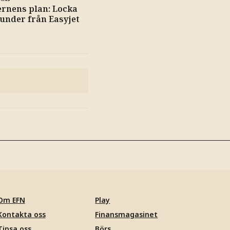
rnens plan: Locka
kunder från Easyjet
Om EFN
Play
Kontakta oss
Finansmagasinet
Tipsa oss
Börs