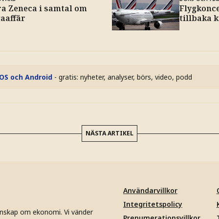
ra Zeneca i samtal om
Flygkonce
aaffär
tillbaka 
iOS och Android
- gratis: nyheter, analyser, börs, video, podd
NÄSTA ARTIKEL
Användarvillkor
Integritetspolicy
unskap om ekonomi. Vi vänder
Prenumerationsvillkor