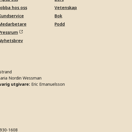
Jobba hos oss
Vetenskap
Kundservice
Bok
Medarbetare
Podd
Pressrum
Nyhetsbrev
strand
aria Nordin Wessman
arig utgivare:
Eric Emanuelsson
930-1608