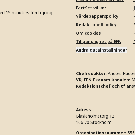
FactSet villkor
ed 15 minuters fördröjning.
Värdepapperspolicy
Redaktionell policy
Om cookies
Tillgänglighet på EFN
Ändra datainställningar
Chefredaktör:
Anders Häger
VD, EFN Ekonomikanalen:
M
Redaktionschef och tf ansv
Adress
Blasieholmstorg 12
106 70 Stockholm
Organisationsnummer:
556