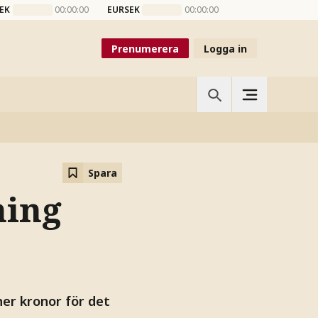
EK
00:00:00
EURSEK
00:00:00
Prenumerera
Logga in
Spara
ning
ner kronor för det