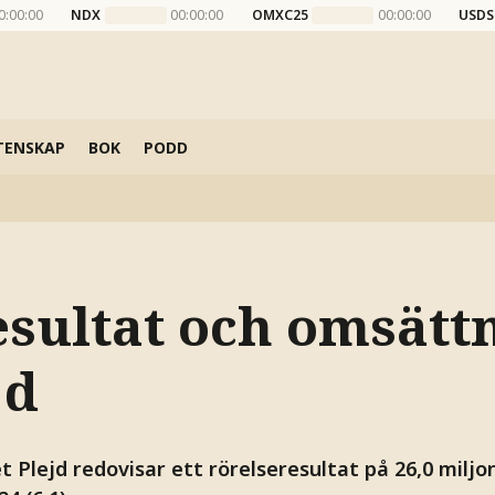
0:00:00
NDX
00:00:00
OMXC25
00:00:00
USDS
TENSKAP
BOK
PODD
esultat och omsätt
jd
 Plejd redovisar ett rörelseresultat på 26,0 miljo