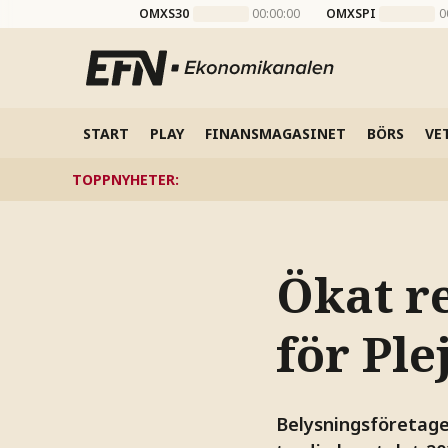
OMXS30
00:00:00
OMXSPI
0
START
PLAY
FINANSMAGASINET
BÖRS
VE
TOPPNYHETER
:
Ökat r
för Ple
Belysningsföretaget