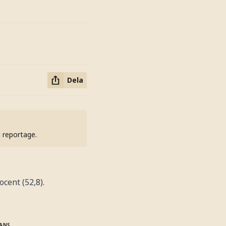
Dela
h reportage.
cent (52,8).
ANS