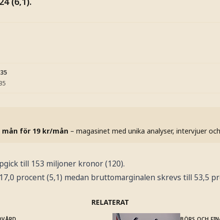
4 (6,1).
:35
:35
 mån för 19 kr/mån
– magasinet med unika analyser, intervjuer oc
ck till 153 miljoner kronor (120).
7,0 procent (5,1) medan bruttomarginalen skrevs till 53,5 pro
RELATERAT
OVÅRD
BÖRS OCH FIN