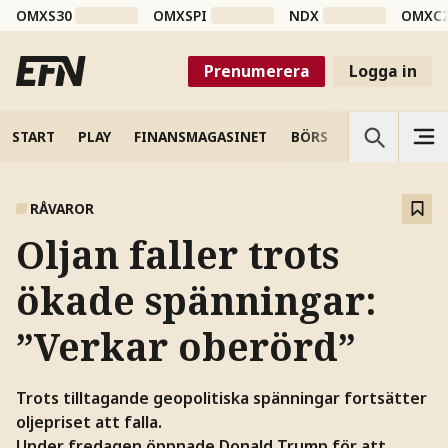
OMXS30
OMXSPI
NDX
OMXC
Prenumerera
Logga in
START
PLAY
FINANSMAGASINET
BÖRS
VETENSKAP
RÅVAROR
Oljan faller trots
ökade spänningar:
”Verkar oberörd”
Trots tilltagande geopolitiska spänningar fortsätter
oljepriset att falla.
Under fredagen öppnade Donald Trump för att