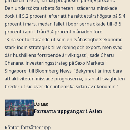
på nästan tre år, här låg prognosen på +5,9 procent.
Den undersökta arbetslösheten i städerna minskade
dock till 5,2 procent, efter att ha nått ettårshögsta på 5,4
procent i mars, medan fallet i bopriserna ökade till -3,5
procent i april, från 3,4 procent månaden före.
"Kina ser fortfarande ut som en tvåhastighetsekonomi:
stark inom strategisk tillverkning och export, men svag
där hushållens förtroende är viktigast", sade Charu
Chanana, investeringsstrateg på Saxo Markets i
Singapore, till Bloomberg News. "Bekymret är inte bara
att aktiviteten missade prognoserna, utan att svagheten
breder ut sig över den inhemska sidan av ekonomin."
LÄS MER
Fortsatta uppgångar i Asien
Räntor fortsätter upp