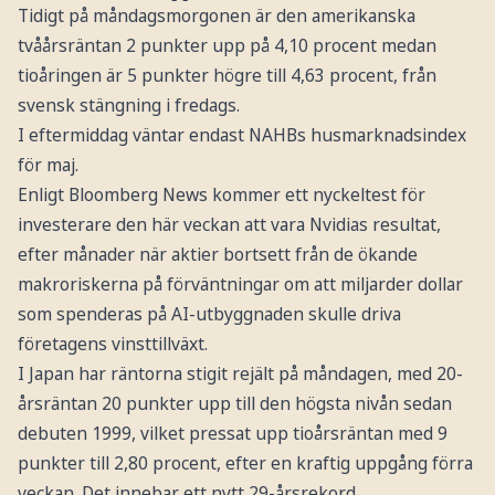
Tidigt på måndagsmorgonen är den amerikanska
tvåårsräntan 2 punkter upp på 4,10 procent medan
tioåringen är 5 punkter högre till 4,63 procent, från
svensk stängning i fredags.
I eftermiddag väntar endast NAHBs husmarknadsindex
för maj.
Enligt Bloomberg News kommer ett nyckeltest för
investerare den här veckan att vara Nvidias resultat,
efter månader när aktier bortsett från de ökande
makroriskerna på förväntningar om att miljarder dollar
som spenderas på AI-utbyggnaden skulle driva
företagens vinsttillväxt.
I Japan har räntorna stigit rejält på måndagen, med 20-
årsräntan 20 punkter upp till den högsta nivån sedan
debuten 1999, vilket pressat upp tioårsräntan med 9
punkter till 2,80 procent, efter en kraftig uppgång förra
veckan. Det innebar ett nytt 29-årsrekord.