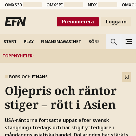
OMXS30
OMXSPI
NDX
OMXC
Prenumerera
Logga in
START
PLAY
FINANSMAGASINET
BÖRS
VETENSKAP
TOPPNYHETER
:
BÖRS OCH FINANS
Oljepris och räntor
stiger – rött i Asien
USA-räntorna fortsatte uppåt efter svensk
stängning i fredags och har stigit ytterligare i
måndagens asiatiska handel. Dollarindex har stärkts