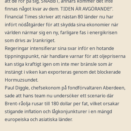
att de rör på sig, SNABBT, annars kommer det inte
finnas något kvar av dem. TIDEN ÄR AVGÖRANDE!".
Financial Times skriver att nästan 80 länder nu har
infört nödåtgärder för att skydda sina ekonomier när
världen närmar sig en ny, farligare fas i energikrisen
som drivs av Irankriget.
Regeringar intensifierar sina svar inför en hotande
tippningspunkt, när handlare varnar för att oljepriserna
kan stiga kraftigt igen om inte mer bränsle som är
instängt i viken kan exporteras genom det blockerade
Hormuzsundet.
Paul Diggle, chefsekonom på fondförvaltaren Aberdeen,
sade att hans team nu undersöker ett scenario där
Brent-råolja rusar till 180 dollar per fat, vilket orsakar
stigande inflation och lågkonjunkturer i en mängd
europeiska och asiatiska länder.