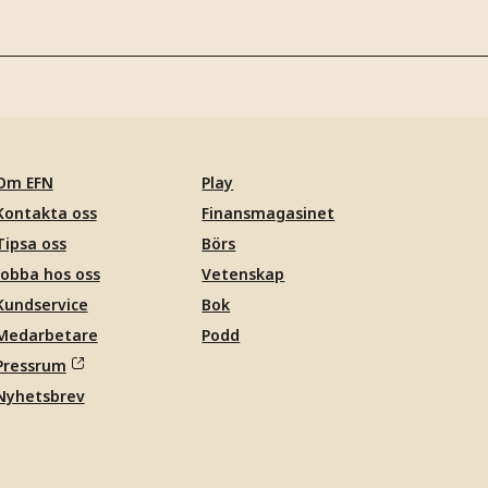
Om EFN
Play
Kontakta oss
Finansmagasinet
Tipsa oss
Börs
Jobba hos oss
Vetenskap
Kundservice
Bok
Medarbetare
Podd
Pressrum
Nyhetsbrev