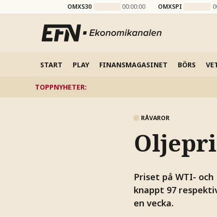
OMXS30
00:00:00
OMXSPI
0
START
PLAY
FINANSMAGASINET
BÖRS
VE
TOPPNYHETER
:
RÅVAROR
Oljepri
Priset på WTI- och
knappt 97 respektiv
en vecka.