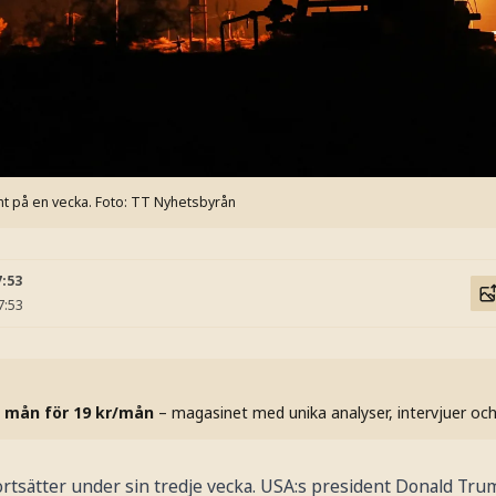
nt på en vecka.
Foto: TT Nyhetsbyrån
7:53
7:53
 mån för 19 kr/mån
– magasinet med unika analyser, intervjuer oc
fortsätter under sin tredje vecka. USA:s president Donald T