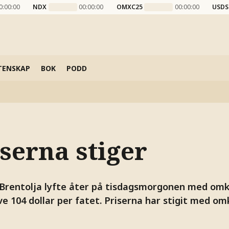
0:00:00
NDX
00:00:00
OMXC25
00:00:00
USDS
TENSKAP
BOK
PODD
serna stiger
 Brentolja lyfte åter på tisdagsmorgonen med omkri
e 104 dollar per fatet. Priserna har stigit med om