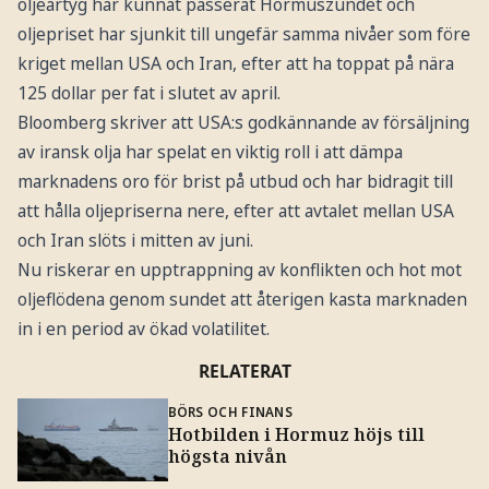
oljeartyg har kunnat passerat Hormuszundet och
oljepriset har sjunkit till ungefär samma nivåer som före
kriget mellan USA och Iran, efter att ha toppat på nära
125 dollar per fat i slutet av april.
Bloomberg skriver att USA:s godkännande av försäljning
av iransk olja har spelat en viktig roll i att dämpa
marknadens oro för brist på utbud och har bidragit till
att hålla oljepriserna nere, efter att avtalet mellan USA
och Iran slöts i mitten av juni.
Nu riskerar en upptrappning av konflikten och hot mot
oljeflödena genom sundet att återigen kasta marknaden
in i en period av ökad volatilitet.
RELATERAT
BÖRS OCH FINANS
Hotbilden i Hormuz höjs till
högsta nivån