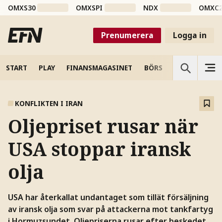
OMXS30
OMXSPI
NDX
OMXC
Prenumerera
Logga in
START
PLAY
FINANSMAGASINET
BÖRS
VETENSKAP
KONFLIKTEN I IRAN
Oljepriset rusar när
USA stoppar iransk
olja
USA har återkallat undantaget som tillät försäljning
av iransk olja som svar på attackerna mot tankfartyg
i Hormuzsundet. Oljepriserna rusar efter beskedet,