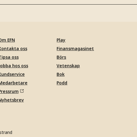
Om EFN
Play
Kontakta oss
Finansmagasinet
Tipsa oss
Börs
Jobba hos oss
Vetenskap
Kundservice
Bok
Medarbetare
Podd
Pressrum
Nyhetsbrev
strand