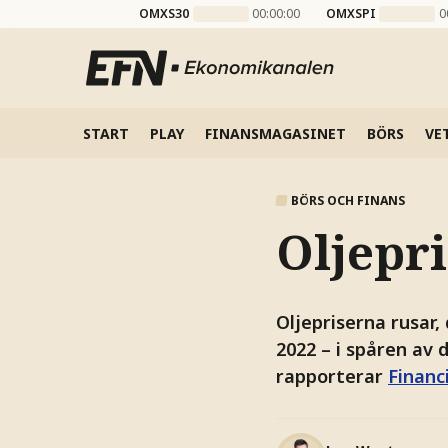
OMXS30
00:00:00
OMXSPI
0
START
PLAY
FINANSMAGASINET
BÖRS
VE
BÖRS OCH FINANS
Oljepri
Oljepriserna rusar,
2022 – i spåren av
rapporterar
Financ