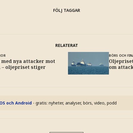
FÖLJ TAGGAR
RELATERAT
ROR
BÖRS OCH FIN
 med nya attacker mot
Oljeprise
 – oljepriset stiger
om attac
iOS och Android
- gratis: nyheter, analyser, börs, video, podd