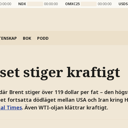
0:00:00
NDX
00:00:00
OMXC25
00:00:00
USDS
TENSKAP
BOK
PODD
set stiger kraftigt
 där Brent stiger över 119 dollar per fat – den hög
 det fortsatta dödläget mellan USA och Iran kring
ial Times
. Även WTI-oljan klättrar kraftigt.