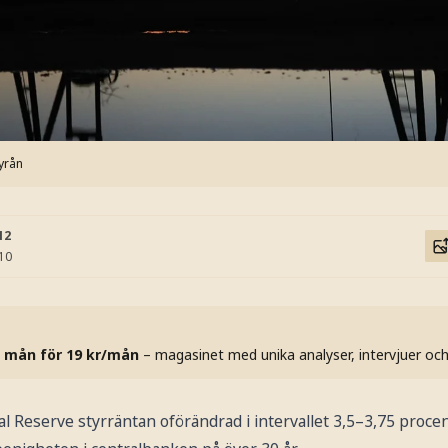
yrån
12
:10
 mån för 19 kr/mån
– magasinet med unika analyser, intervjuer oc
l Reserve styrräntan oförändrad i intervallet 3,5–3,75 proce