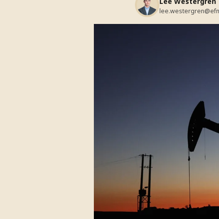
Lee Westergren
lee.westergren@efn