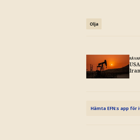
Olja
RÅVA
USA
Iran
Hämta EFN:s app för 