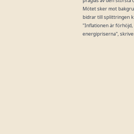
präglas av den största 
Mötet sker mot bakgrun
bidrar till splittringen
"Inflationen är förhöjd
energipriserna", skrive