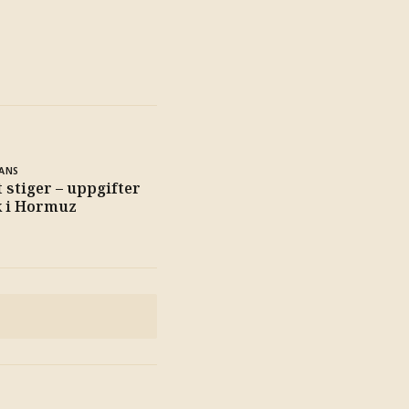
ANS
t stiger – uppgifter
k i Hormuz