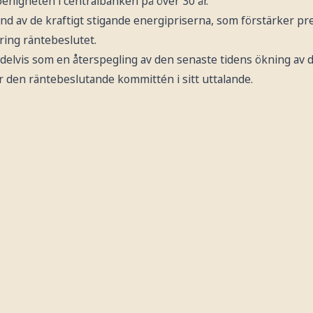
oenigheten i centralbanken på över 30 år.
d av de kraftigt stigande energipriserna, som förstärker pr
 kring räntebeslutet.
, delvis som en återspegling av den senaste tidens ökning av 
r den räntebeslutande kommittén i sitt uttalande.