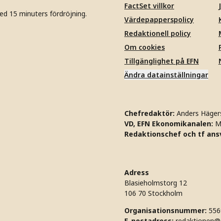
FactSet villkor
ed 15 minuters fördröjning.
Värdepapperspolicy
Redaktionell policy
Om cookies
Tillgänglighet på EFN
Ändra datainställningar
Chefredaktör:
Anders Häger
VD, EFN Ekonomikanalen:
M
Redaktionschef och tf ansv
Adress
Blasieholmstorg 12
106 70 Stockholm
Organisationsnummer:
556
E-postadress:
redaktionen@