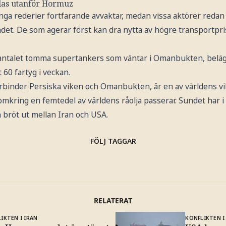
las utanför Hormuz
nga rederier fortfarande avvaktar, medan vissa aktörer redan
et. De som agerar först kan dra nytta av högre transportpri
antalet tomma supertankers som väntar i Omanbukten, beläg
 60 fartyg i veckan.
inder Persiska viken och Omanbukten, är en av världens vi
omkring en femtedel av världens råolja passerar. Sundet har i p
 bröt ut mellan Iran och USA.
FÖLJ TAGGAR
RELATERAT
IKTEN I IRAN
KONFLIKTEN I