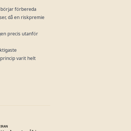
 börjar förbereda
ser, då en riskpremie
en precis utanför
ktigaste
rincip varit helt
 IRAN