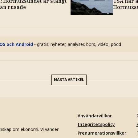
n: Hormuzsundet är stängt
USA har a
jan rusade
Hormuzs
iOS och Android
- gratis: nyheter, analyser, börs, video, podd
NÄSTA ARTIKEL
Användarvillkor
Integritetspolicy
unskap om ekonomi. Vi vänder
Prenumerationsvillkor