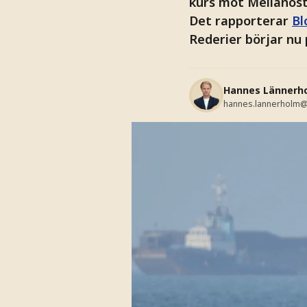
kurs mot Mellanöst
Det rapporterar
Bl
Rederier börjar nu
Hannes Lännerh
hannes.lannerholm@