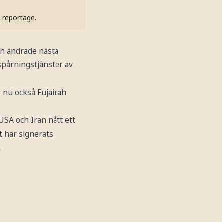
h reportage.
ch ändrade nästa
 spårningstjänster av
 nu också Fujairah
SA och Iran nått ett
 har signerats
.