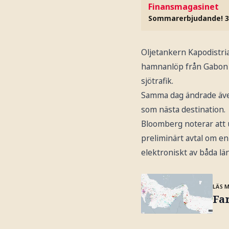
Finansmagasinet
Sommarerbjudande! 3
Oljetankern Kapodistri
hamnanlöp från Gabon i 
sjötrafik.
Samma dag ändrade även
som nästa destination.
Bloomberg noterar att 
preliminärt avtal om e
elektroniskt av båda l
LÄS 
Fa