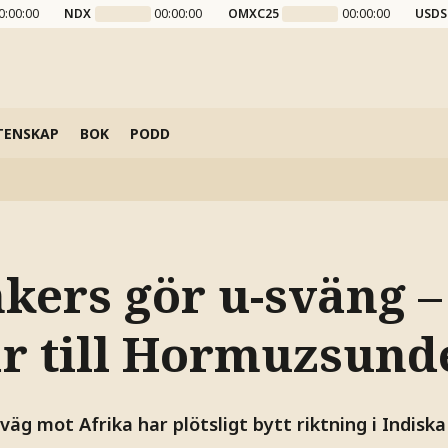
0:00:00
NDX
00:00:00
OMXC25
00:00:00
USDS
TENSKAP
BOK
PODD
kers gör u-sväng –
r till Hormuzsund
väg mot Afrika har plötsligt bytt riktning i Indisk