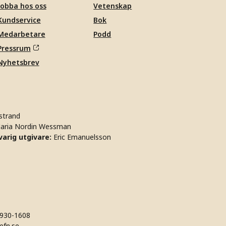
Jobba hos oss
Vetenskap
Kundservice
Bok
Medarbetare
Podd
Pressrum
Nyhetsbrev
strand
aria Nordin Wessman
arig utgivare:
Eric Emanuelsson
930-1608
efn.se