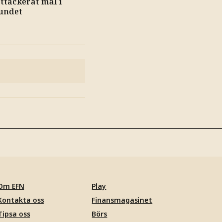
ttackerat mål i
undet
Om EFN
Play
Kontakta oss
Finansmagasinet
Tipsa oss
Börs