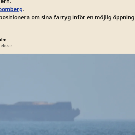
ern.
oomberg
.
 positionera om sina fartyg inför en möjlig öppni
olm
efn.se