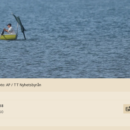
oto: AP / TT Nyhetsbyrån
18
50