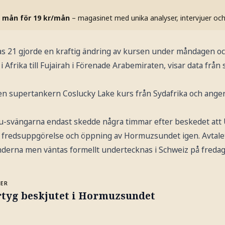
 mån för 19 kr/mån
– magasinet med unika analyser, intervjuer oc
as 21 gjorde en kraftig ändring av kursen under måndagen o
Afrika till Fujairah i Förenade Arabemiraten, visar data från
 supertankern Coslucky Lake kurs från Sydafrika och anger
u-svängarna endast skedde några timmar efter beskedet att U
n fredsuppgörelse och öppning av Hormuzsundet igen. Avtalet
änderna men väntas formellt undertecknas i Schweiz på fredag
MER
rtyg beskjutet i Hormuzsundet