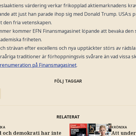
eslaaktiens värdering verkar frikopplad aktiemarknadens kra
lande att just han parade ihop sig med Donald Trump. USA:s p
t den fria vetenskapen.
mmer kommer EFN Finansmagasinet löpande att bevaka den 
ademiska friheten.
h strävan efter excellens och nya upptäckter störs av rädslan
åriga traditioner är förhoppningsvis svårare än vad vissa skul
renumeration på Finansmagasinet
.
FÖLJ TAGGAR
RELATERAT
IKA
KRÖNIKA
d och demokrati har inte
Att under