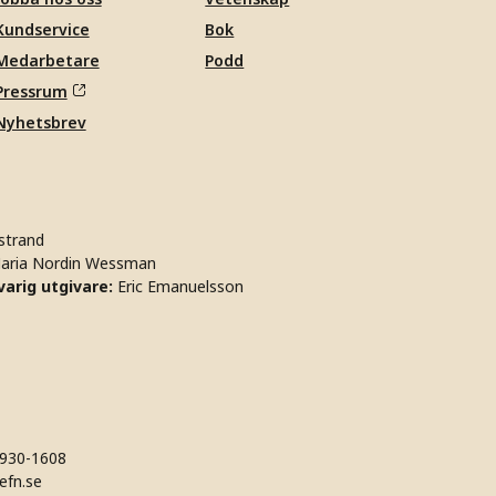
Kundservice
Bok
Medarbetare
Podd
Pressrum
Nyhetsbrev
strand
aria Nordin Wessman
arig utgivare:
Eric Emanuelsson
930-1608
efn.se