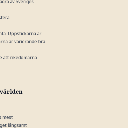
ågra av Sveriges
stera
änta. Uppstickarna är
arna är varierande bra
e att rikedomarna
 världen
ns mest
nget långsamt