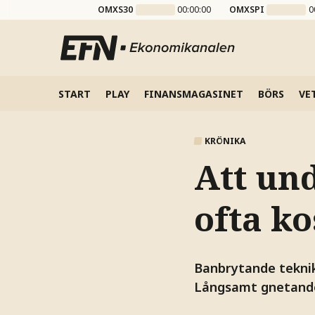
OMXS30
00:00:00
OMXSPI
0
START
PLAY
FINANSMAGASINET
BÖRS
VE
KRÖNIKA
Att und
ofta k
Banbrytande teknik
Långsamt gnetande 