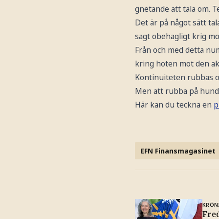
gnetande att tala om. T
Det är på något sätt ta
sagt obehagligt krig mo
Från och med detta nu
kring hoten mot den ak
Kontinuiteten rubbas oc
Men att rubba på hundra
Här kan du teckna en
p
EFN Finansmagasinet
KRÖN
Fre