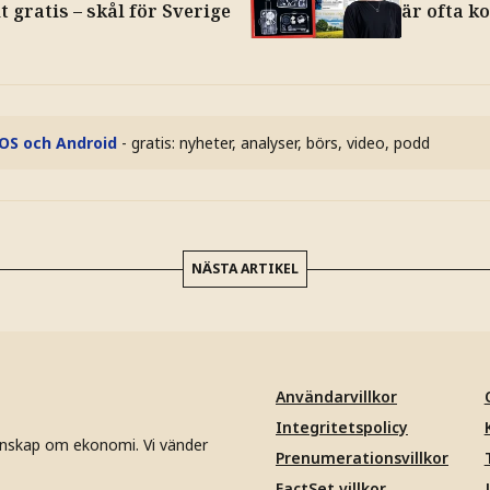
t gratis – skål för Sverige
är ofta k
iOS och Android
- gratis: nyheter, analyser, börs, video, podd
NÄSTA ARTIKEL
Användarvillkor
Integritetspolicy
unskap om ekonomi. Vi vänder
Prenumerationsvillkor
FactSet villkor