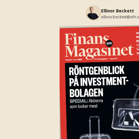
Ellinor Beckett
ellinor.beckett@efn.