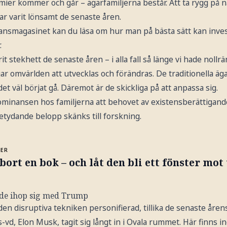
ier kommer och går – ägarfamiljerna består. Att ta rygg på n
har varit lönsamt de senaste åren.
nansmagasinet kan du läsa om hur man på bästa sätt kan inve
.
it stekhett de senaste åren – i alla fall så länge vi hade nollr
ngar omvärlden att utvecklas och förändras. De traditionella äg
et väl börjat gå. Däremot är de skickliga på att anpassa sig.
minansen hos familjerna att behovet av existensberättigand
Betydande belopp skänks till forskning.
MER
bort en bok – och låt den bli ett fönster mot
ade ihop sig med Trump
en disruptiva tekniken personifierad, tillika de senaste åre
, Elon Musk, tagit sig långt in i Ovala rummet. Här finns i