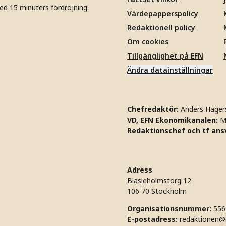
ed 15 minuters fördröjning.
Värdepapperspolicy
Redaktionell policy
Om cookies
Tillgänglighet på EFN
Ändra datainställningar
Chefredaktör:
Anders Häger
VD, EFN Ekonomikanalen:
M
Redaktionschef och tf ansv
Adress
Blasieholmstorg 12
106 70 Stockholm
Organisationsnummer:
556
E-postadress:
redaktionen@