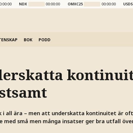
0:00:00
NDX
00:00:00
OMXC25
00:00:00
USDS
TENSKAP
BOK
PODD
erskatta kontinuit
ostsamt
 i all ära – men att underskatta kontinuitet är of
med små men många insatser ger bra utfall över 