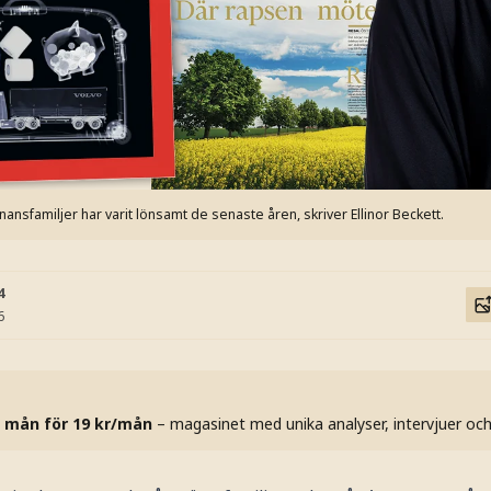
nansfamiljer har varit lönsamt de senaste åren, skriver Ellinor Beckett.
4
6
 mån för 19 kr/mån
– magasinet med unika analyser, intervjuer oc