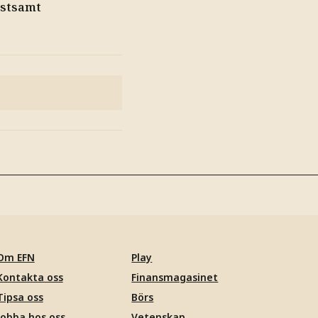
ostsamt
Om EFN
Play
Kontakta oss
Finansmagasinet
Tipsa oss
Börs
Jobba hos oss
Vetenskap