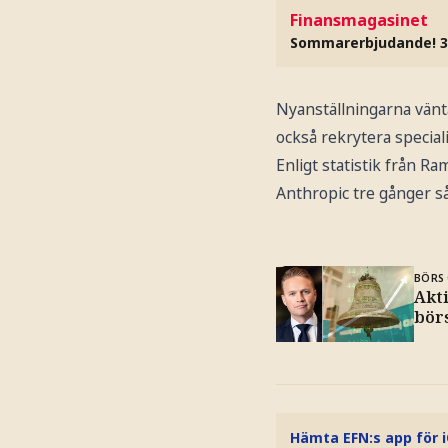
Finansmagasinet
Sommarerbjudande! 3
Nyanställningarna vänta
också rekrytera special
Enligt statistik från R
Anthropic tre gånger s
BÖRS 
Akt
bör
Hämta EFN:s app för 