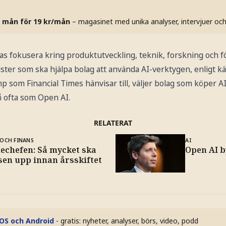
 mån för 19 kr/mån
– magasinet med unika analyser, intervjuer oc
s fokusera kring produktutveckling, teknik, forskning och för
ister som ska hjälpa bolag att använda AI-verktygen, enligt kä
amp som Financial Times hänvisar till, väljer bolag som köper A
å ofta som Open AI.
RELATERAT
OCH FINANS
AI
iechefen: Så mycket ska
Open AI b
sen upp innan årsskiftet
iOS och Android
- gratis: nyheter, analyser, börs, video, podd