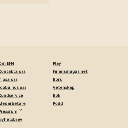
Om EFN
Play
Kontakta oss
Finansmagasinet
Tipsa oss
Börs
Jobba hos oss
Vetenskap
Kundservice
Bok
Medarbetare
Podd
Pressrum
Nyhetsbrev