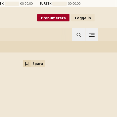
EK
00:00:00
EURSEK
00:00:00
Prenumerera
Logga in
Spara