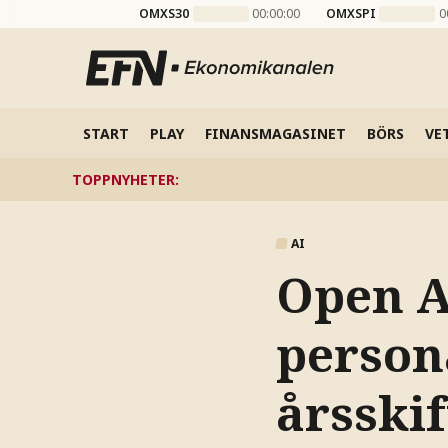
OMXS30
00:00:00
OMXSPI
0
START
PLAY
FINANSMAGASINET
BÖRS
VE
TOPPNYHETER
:
AI
Open A
person
årsskif