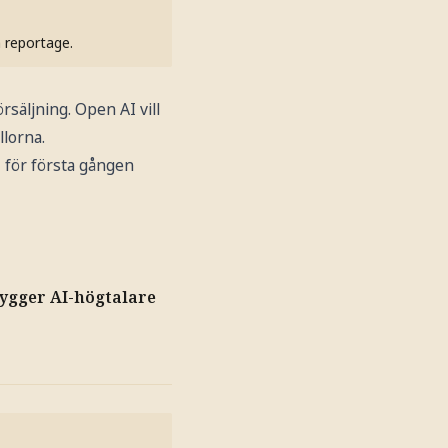
h reportage.
säljning. Open AI vill
llorna.
I för första gången
ygger AI-högtalare