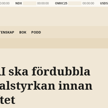
0:00:00
NDX
00:00:00
OMXC25
00:00:00
USDS
TENSKAP
BOK
PODD
I ska fördubbla
alstyrkan innan
tet