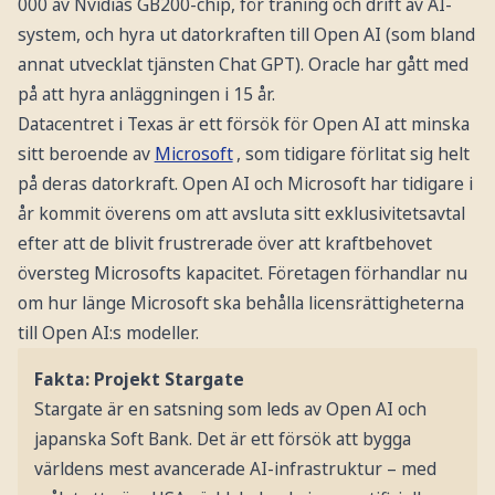
000 av Nvidias GB200-chip, för träning och drift av AI-
system, och hyra ut datorkraften till Open AI (som bland
annat utvecklat tjänsten Chat GPT). Oracle har gått med
på att hyra anläggningen i 15 år.
Datacentret i Texas är ett försök för Open AI att minska
sitt beroende av
Microsoft
, som tidigare förlitat sig helt
på deras datorkraft. Open AI och Microsoft har tidigare i
år kommit överens om att avsluta sitt exklusivitetsavtal
efter att de blivit frustrerade över att kraftbehovet
översteg Microsofts kapacitet. Företagen förhandlar nu
om hur länge Microsoft ska behålla licensrättigheterna
till Open AI:s modeller.
Fakta: Projekt Stargate
Stargate är en satsning som leds av Open AI och
japanska Soft Bank. Det är ett försök att bygga
världens mest avancerade AI-infrastruktur – med