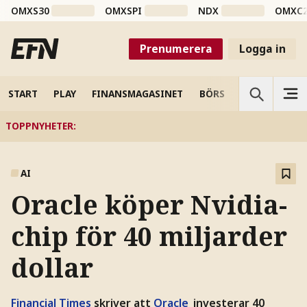
OMXS30
OMXSPI
NDX
OMXC
Prenumerera
Logga in
START
PLAY
FINANSMAGASINET
BÖRS
VETENSKAP
TOPPNYHETER
:
AI
Oracle köper Nvidia-
chip för 40 miljarder
dollar
Financial Times
skriver att
Oracle
investerar 40