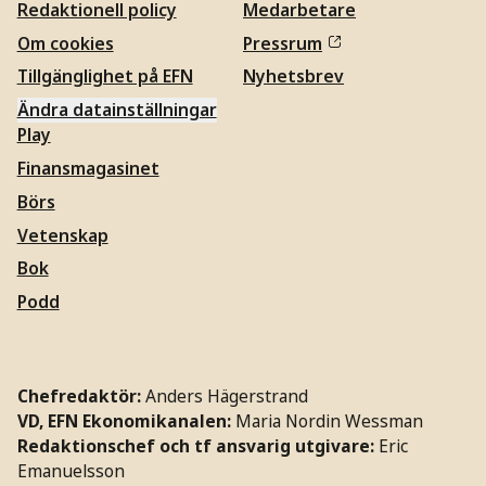
Redaktionell policy
Medarbetare
Om cookies
Pressrum
Tillgänglighet på EFN
Nyhetsbrev
Ändra datainställningar
Play
Finansmagasinet
Börs
Vetenskap
Bok
Podd
Chefredaktör:
Anders Hägerstrand
VD, EFN Ekonomikanalen:
Maria Nordin Wessman
Redaktionschef och tf ansvarig utgivare:
Eric
Emanuelsson