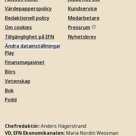
Värdepapperspolicy
Kundservice
Redaktionell policy
Medarbetare
Om cookies
Pressrum
Tillgänglighet på EFN
Nyhetsbrev
Ändra datainställningar
Play
Finansmagasinet
Börs
Vetenskap
Bok
Podd
Chefredaktör:
Anders Hägerstrand
VD, EFN Ekonomikanalen:
Maria Nordin Wessman