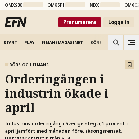
OMXS30
OMXSPI
NDX
OMXC
Prenumerera
Logga in
START
PLAY
FINANSMAGASINET
BÖRS
VETENSKAP
BÖRS OCH FINANS
Orderingången i
industrin ökade i
april
Industrins orderingång i Sverige steg 5,1 procent i
april jämfört med månaden före, säsongsrensat.
Det visar statistik från SCB.