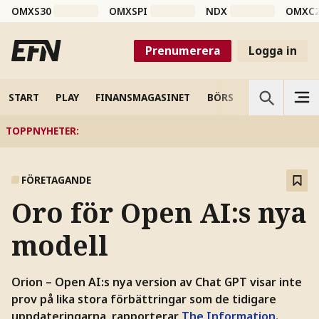
OMXS30
OMXSPI
NDX
OMXC
Prenumerera
Logga in
START
PLAY
FINANSMAGASINET
BÖRS
VETENSKAP
TOPPNYHETER
:
FÖRETAGANDE
Oro för Open AI:s nya
modell
Orion – Open AI:s nya version av Chat GPT visar inte
prov på lika stora förbättringar som de tidigare
uppdateringarna, rapporterar
The Information
.