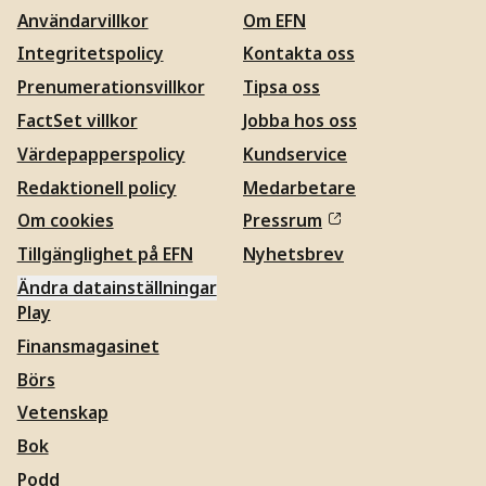
Användarvillkor
Om EFN
Integritetspolicy
Kontakta oss
Prenumerationsvillkor
Tipsa oss
FactSet villkor
Jobba hos oss
Värdepapperspolicy
Kundservice
Redaktionell policy
Medarbetare
Om cookies
Pressrum
Tillgänglighet på EFN
Nyhetsbrev
Ändra datainställningar
Play
Finansmagasinet
Börs
Vetenskap
Bok
Podd