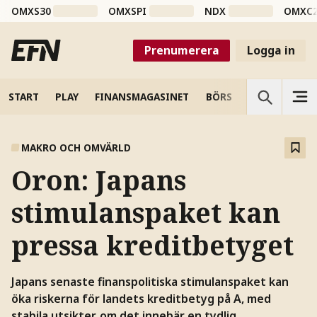
OMXS30
OMXSPI
NDX
OMXC
Prenumerera
Logga in
START
PLAY
FINANSMAGASINET
BÖRS
VETENSKAP
MAKRO OCH OMVÄRLD
Oron: Japans
stimulanspaket kan
pressa kreditbetyget
Japans senaste finanspolitiska stimulanspaket kan
öka riskerna för landets kreditbetyg på A, med
stabila utsikter, om det innebär en tydlig