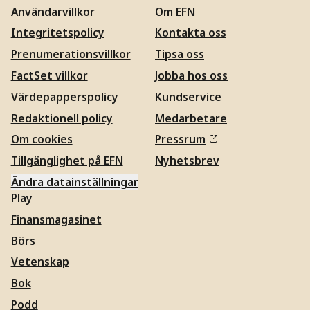
Användarvillkor
Om EFN
Integritetspolicy
Kontakta oss
Prenumerationsvillkor
Tipsa oss
FactSet villkor
Jobba hos oss
Värdepapperspolicy
Kundservice
Redaktionell policy
Medarbetare
Om cookies
Pressrum
Tillgänglighet på EFN
Nyhetsbrev
Ändra datainställningar
Play
Finansmagasinet
Börs
Vetenskap
Bok
Podd