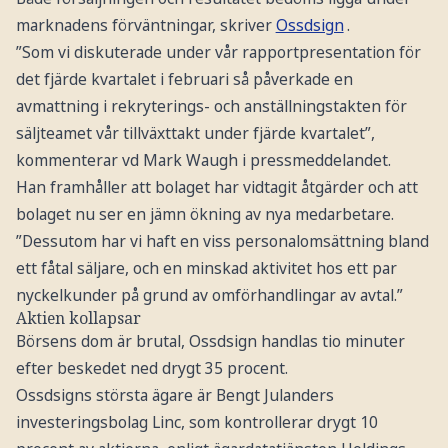
marknadens förväntningar, skriver
Ossdsign
.
”Som vi diskuterade under vår rapportpresentation för
det fjärde kvartalet i februari så påverkade en
avmattning i rekryterings- och anställningstakten för
säljteamet vår tillväxttakt under fjärde kvartalet”,
kommenterar vd Mark Waugh i pressmeddelandet.
Han framhåller att bolaget har vidtagit åtgärder och att
bolaget nu ser en jämn ökning av nya medarbetare.
”Dessutom har vi haft en viss personalomsättning bland
ett fåtal säljare, och en minskad aktivitet hos ett par
nyckelkunder på grund av omförhandlingar av avtal.”
Aktien kollapsar
Börsens dom är brutal, Ossdsign handlas tio minuter
efter beskedet ned drygt 35 procent.
Ossdsigns största ägare är Bengt Julanders
investeringsbolag Linc, som kontrollerar drygt 10