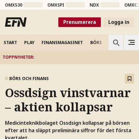
OMXS30
OMXSPI
NDX
OMXC
Prenumerera
Logga in
START
PLAY
FINANSMAGASINET
BÖRS
VETENSKAP
TOPPNYHETER
:
BÖRS OCH FINANS
Ossdsign vinstvarnar
– aktien kollapsar
Medicinteknikbolaget Ossdsign kollapsar på börsen
efter att ha släppt preliminära siffror för det första
kvartalet.