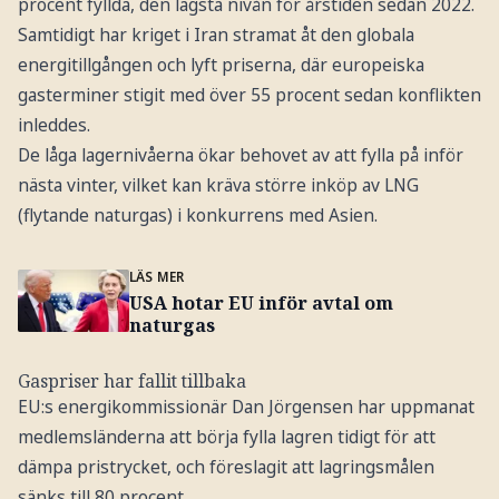
procent fyllda, den lägsta nivån för årstiden sedan 2022.
Samtidigt har kriget i Iran stramat åt den globala
energitillgången och lyft priserna, där europeiska
gasterminer stigit med över 55 procent sedan konflikten
inleddes.
De låga lagernivåerna ökar behovet av att fylla på inför
nästa vinter, vilket kan kräva större inköp av LNG
(flytande naturgas) i konkurrens med Asien.
LÄS MER
USA hotar EU inför avtal om
naturgas
Gaspriser har fallit tillbaka
EU:s energikommissionär Dan Jörgensen har uppmanat
medlemsländerna att börja fylla lagren tidigt för att
dämpa pristrycket, och föreslagit att lagringsmålen
sänks till 80 procent.