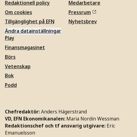
Redaktionell policy
Medarbetare
Om cookies
Pressrum
Tillgänglighet på EFN
Nyhetsbrev
Ändra datainställningar
Play
Finansmagasinet
Börs
Vetenskap
Bok
Podd
Chefredaktör:
Anders Hägerstrand
VD, EFN Ekonomikanalen:
Maria Nordin Wessman
Redaktionschef och tf ansvarig utgivare:
Eric
Emanuelsson