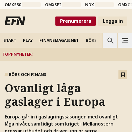
OMXS30
OMXSPI
NDX
OMXC
Prenumerera
Logga in
START
PLAY
FINANSMAGASINET
BÖRS
VETENSKAP
TOPPNYHETER
:
BÖRS OCH FINANS
Ovanligt låga
gaslager i Europa
Europa går in i gaslagringssäsongen med ovanligt
låga nivåer, samtidigt som kriget i Mellanöstern
pressar utbudet och driver upp priserna.