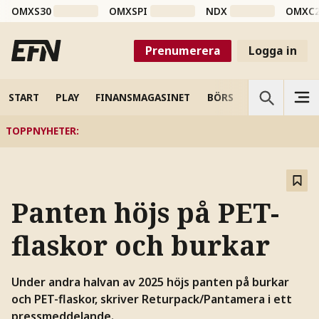
OMXS30
OMXSPI
NDX
OMXC
Prenumerera
Logga in
START
PLAY
FINANSMAGASINET
BÖRS
VETENSKAP
TOPPNYHETER
:
Panten höjs på PET-
flaskor och burkar
Under andra halvan av 2025 höjs panten på burkar
och PET-flaskor, skriver Returpack/Pantamera i ett
pressmeddelande.