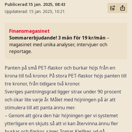
Publicerad:
15 jan. 2025, 08:43
Uppdaterad:
15 jan. 2025, 10:21
Finansmagasinet
Sommarerbjudande! 3 mån för 19 kr/mån
–
magasinet med unika analyser, intervjuer och
reportage.
Panten på små PET-flaskor och burkar höjs från en
krona till två kronor. På stora PET-flaskor höjs panten till
tre kronor, från tidigare två kronor.
Sveriges pantningsgrad ligger strax under 90 procent
och ökar lite varje år. Målet med höjningen på är att
stimulera till att panta ännu mer.
– Genom att göra den här höjningen ger vi systemet
ytterligare en skjuts så att vi kan återvinna ännu fler
burkar och flaskor, säger Tomas Kjellker, vd på