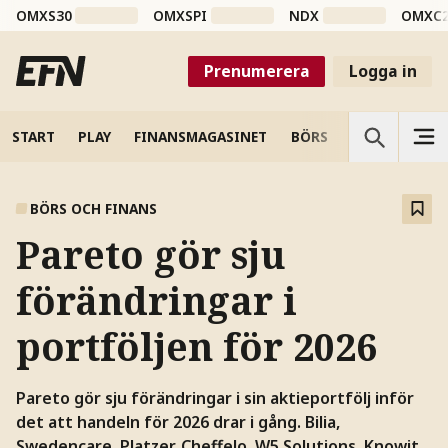
OMXS30
OMXSPI
NDX
OMXC
Prenumerera
Logga in
START
PLAY
FINANSMAGASINET
BÖRS
VETENSKAP
BÖRS OCH FINANS
Pareto gör sju
förändringar i
portföljen för 2026
Pareto gör sju förändringar i sin aktieportfölj inför
det att handeln för 2026 drar i gång. Bilia,
Swedencare, Platzer, Cheffelo, W5 Solutions, Knowit