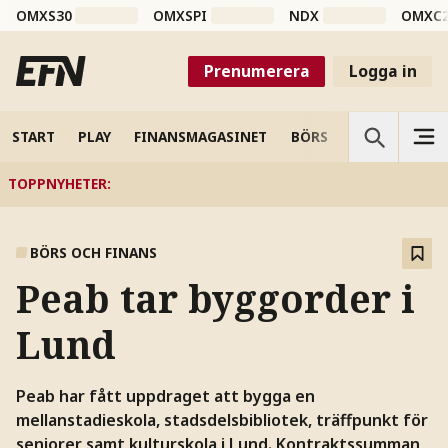
OMXS30
OMXSPI
NDX
OMXC
Prenumerera
Logga in
START
PLAY
FINANSMAGASINET
BÖRS
VETENSKAP
TOPPNYHETER
:
BÖRS OCH FINANS
Peab tar byggorder i
Lund
Peab har fått uppdraget att bygga en
mellanstadieskola, stadsdelsbibliotek, träffpunkt för
seniorer samt kulturskola i Lund. Kontraktssumman