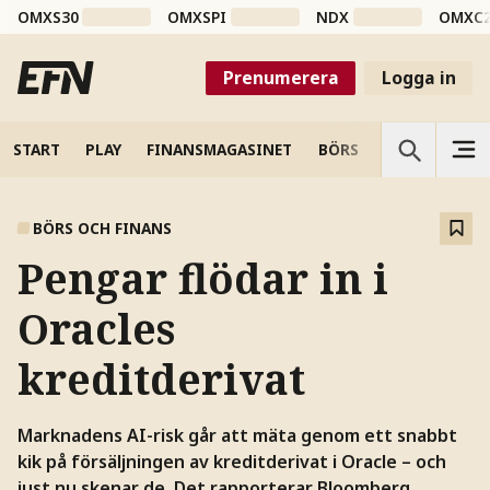
OMXS30
OMXSPI
NDX
OMXC
Prenumerera
Logga in
START
PLAY
FINANSMAGASINET
BÖRS
VETENSKAP
BÖRS OCH FINANS
Pengar flödar in i
Oracles
kreditderivat
Marknadens AI-risk går att mäta genom ett snabbt
kik på försäljningen av kreditderivat i Oracle – och
just nu skenar de. Det rapporterar Bloomberg.