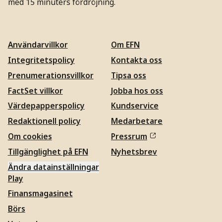
med 15 minuters fördröjning.
Användarvillkor
Om EFN
Integritetspolicy
Kontakta oss
Prenumerationsvillkor
Tipsa oss
FactSet villkor
Jobba hos oss
Värdepapperspolicy
Kundservice
Redaktionell policy
Medarbetare
Om cookies
Pressrum
Tillgänglighet på EFN
Nyhetsbrev
Ändra datainställningar
Play
Finansmagasinet
Börs