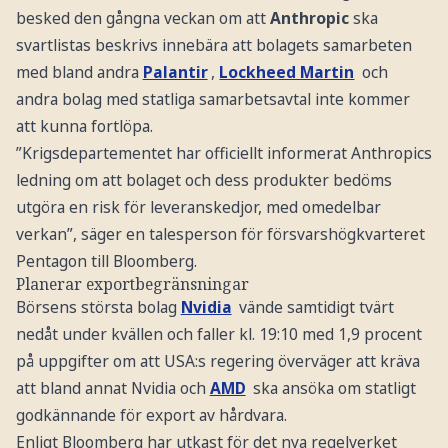
besked den gångna veckan om att
Anthropic
ska
svartlistas beskrivs innebära att bolagets samarbeten
med bland andra
Palantir
,
Lockheed Martin
och
andra bolag med statliga samarbetsavtal inte kommer
att kunna fortlöpa.
”Krigsdepartementet har officiellt informerat Anthropics
ledning om att bolaget och dess produkter bedöms
utgöra en risk för leveranskedjor, med omedelbar
verkan”, säger en talesperson för försvarshögkvarteret
Pentagon till Bloomberg.
Planerar exportbegränsningar
Börsens största bolag
Nvidia
vände samtidigt tvärt
nedåt under kvällen och faller kl. 19:10 med 1,9 procent
på uppgifter om att USA:s regering överväger att kräva
att bland annat Nvidia och
AMD
ska ansöka om statligt
godkännande för export av hårdvara.
Enligt Bloomberg har utkast för det nya regelverket