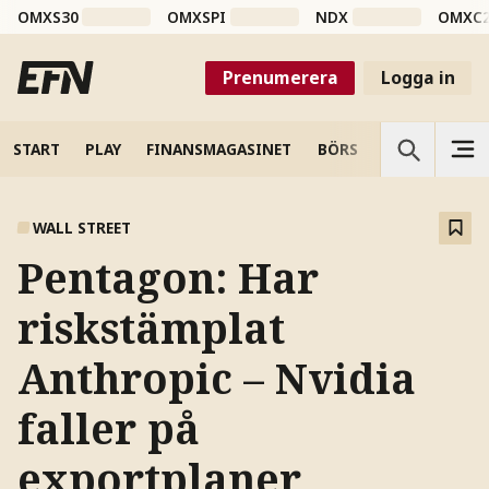
OMXS30
OMXSPI
NDX
OMXC
Prenumerera
Logga in
START
PLAY
FINANSMAGASINET
BÖRS
VETENSKAP
WALL STREET
Pentagon: Har
riskstämplat
Anthropic – Nvidia
faller på
exportplaner