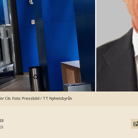
r Citi.
Foto: Pressbild / TT Nyhetsbyrån
03
03