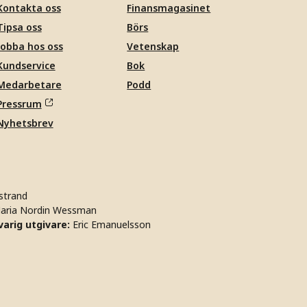
Kontakta oss
Finansmagasinet
Tipsa oss
Börs
Jobba hos oss
Vetenskap
Kundservice
Bok
Medarbetare
Podd
Pressrum
Nyhetsbrev
strand
aria Nordin Wessman
arig utgivare:
Eric Emanuelsson