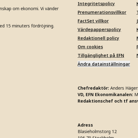
Integritetspolicy
unskap om ekonomi. Vi vänder
Prenumerationsvillkor
FactSet villkor
ed 15 minuters fördröjning.
Värdepapperspolicy
Redaktionell policy
Om cookies
Tillgänglighet på EFN
Ändra datainställningar
Chefredaktör:
Anders Häger
VD, EFN Ekonomikanalen:
M
Redaktionschef och tf ansv
Adress
Blasieholmstorg 12
106 70 Stockholm