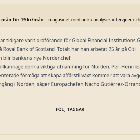
 mån för 19 kr/mån
– magasinet med unika analyser, intervjuer oc
 tidigare varit ordförande för Global Financial Institutions
Royal Bank of Scotland. Totalt har han arbetat 25 år på Citi.
an blir bankens nya Nordenchef.
a tillkännage denna viktiga utnämning för Norden. Per-Henrik
terade förmåga att skapa affärstillväxt kommer att vara avgö
ramgång i Norden, säger Europachefen Nacho Gutiérrez-Orranti
FÖLJ TAGGAR