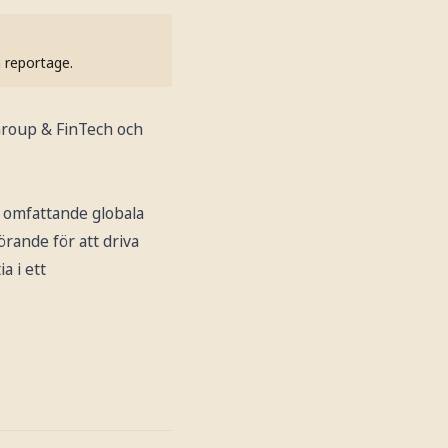
h reportage.
 Group & FinTech och
s omfattande globala
rande för att driva
a i ett