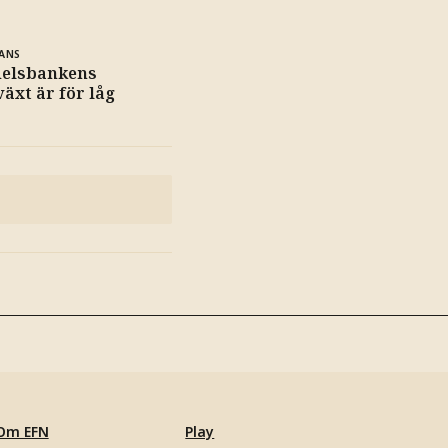
ANS
delsbankens
växt är för låg
Om EFN
Play