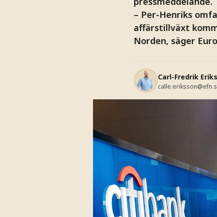
pressmeddelande.
– Per-Henriks omf
affärstillväxt komm
Norden, säger Euro
Carl-Fredrik Erik
calle.eriksson@efn.