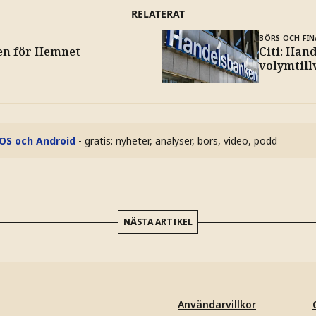
RELATERAT
BÖRS OCH FIN
sen för Hemnet
Citi: Han
volymtill
iOS och Android
- gratis: nyheter, analyser, börs, video, podd
NÄSTA ARTIKEL
Användarvillkor