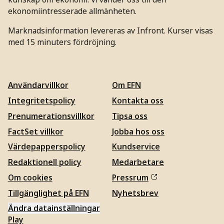
ekonomiintresserade allmänheten.
Marknadsinformation levereras av Infront. Kurser visas
med 15 minuters fördröjning.
Användarvillkor
Om EFN
Integritetspolicy
Kontakta oss
Prenumerationsvillkor
Tipsa oss
FactSet villkor
Jobba hos oss
Värdepapperspolicy
Kundservice
Redaktionell policy
Medarbetare
Om cookies
Pressrum
Tillgänglighet på EFN
Nyhetsbrev
Ändra datainställningar
Play