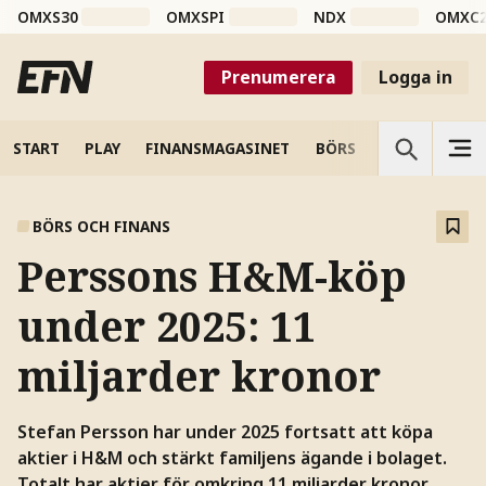
OMXS30
OMXSPI
NDX
OMXC
Prenumerera
Logga in
START
PLAY
FINANSMAGASINET
BÖRS
VETENSKAP
BÖRS OCH FINANS
Perssons H&M-köp
under 2025: 11
miljarder kronor
Stefan Persson har under 2025 fortsatt att köpa
aktier i H&M och stärkt familjens ägande i bolaget.
Totalt har aktier för omkring 11 miljarder kronor