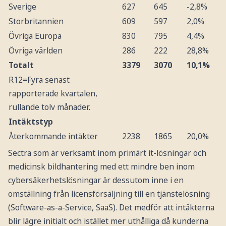
Sverige
627
645
-2,8%
Storbritannien
609
597
2,0%
Övriga Europa
830
795
4,4%
Övriga världen
286
222
28,8%
Totalt
3379
3070
10,1%
R12=Fyra senast
rapporterade kvartalen,
rullande tolv månader.
Intäktstyp
Återkommande intäkter
2238
1865
20,0%
...varav molntjänster
739
461
60,3%
Sectra som är verksamt inom primärt it-lösningar och
Icke återkommande
1141
1204
-5,2%
medicinsk bildhantering med ett mindre ben inom
cybersäkerhetslösningar är dessutom inne i en
Andel återkommande
66,2%
60,7%
omställning från licensförsäljning till en tjänstelösning
(Software-as-a-Service, SaaS). Det medför att intäkterna
blir lägre initialt och istället mer uthålliga då kunderna