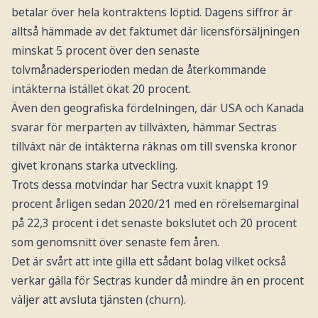
betalar över hela kontraktens löptid. Dagens siffror är
alltså hämmade av det faktumet där licensförsäljningen
minskat 5 procent över den senaste
tolvmånadersperioden medan de återkommande
intäkterna istället ökat 20 procent.
Även den geografiska fördelningen, där USA och Kanada
svarar för merparten av tillväxten, hämmar Sectras
tillväxt när de intäkterna räknas om till svenska kronor
givet kronans starka utveckling.
Trots dessa motvindar har Sectra vuxit knappt 19
procent årligen sedan 2020/21 med en rörelsemarginal
på 22,3 procent i det senaste bokslutet och 20 procent
som genomsnitt över senaste fem åren.
Det är svårt att inte gilla ett sådant bolag vilket också
verkar gälla för Sectras kunder då mindre än en procent
väljer att avsluta tjänsten (churn).