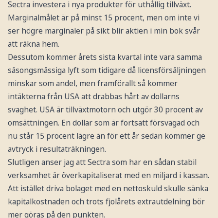
Sectra investera i nya produkter för uthållig tillväxt.
Marginalmålet är på minst 15 procent, men om inte vi
ser högre marginaler på sikt blir aktien i min bok svår
att räkna hem.
Dessutom kommer årets sista kvartal inte vara samma
säsongsmässiga lyft som tidigare då licensförsäljningen
minskar som andel, men framförallt så kommer
intäkterna från USA att drabbas hårt av dollarns
svaghet. USA är tillväxtmotorn och utgör 30 procent av
omsättningen. En dollar som är fortsatt försvagad och
nu står 15 procent lägre än för ett år sedan kommer ge
avtryck i resultaträkningen.
Slutligen anser jag att Sectra som har en sådan stabil
verksamhet är överkapitaliserat med en miljard i kassan.
Att istället driva bolaget med en nettoskuld skulle sänka
kapitalkostnaden och trots fjolårets extrautdelning bör
mer göras på den punkten.