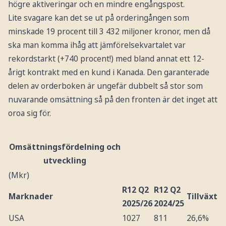
högre aktiveringar och en mindre engångspost.
Lite svagare kan det se ut på orderingången som
minskade 19 procent till 3 432 miljoner kronor, men då
ska man komma ihåg att jämförelsekvartalet var
rekordstarkt (+740 procent!) med bland annat ett 12-
årigt kontrakt med en kund i Kanada. Den garanterade
delen av orderboken är ungefär dubbelt så stor som
nuvarande omsättning så på den fronten är det inget att
oroa sig för.
Omsättningsfördelning och
utveckling
(Mkr)
R12 Q2
R12 Q2
Marknader
Tillväxt
2025/26
2024/25
USA
1027
811
26,6%