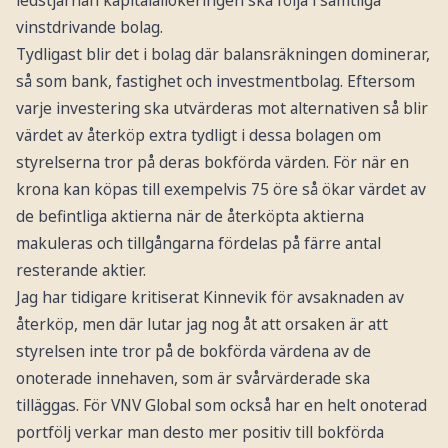
vinstdrivande bolag.
Tydligast blir det i bolag där balansräkningen dominerar,
så som bank, fastighet och investmentbolag. Eftersom
varje investering ska utvärderas mot alternativen så blir
värdet av återköp extra tydligt i dessa bolagen om
styrelserna tror på deras bokförda värden. För när en
krona kan köpas till exempelvis 75 öre så ökar värdet av
de befintliga aktierna när de återköpta aktierna
makuleras och tillgångarna fördelas på färre antal
resterande aktier.
Jag har tidigare kritiserat Kinnevik för avsaknaden av
återköp, men där lutar jag nog åt att orsaken är att
styrelsen inte tror på de bokförda värdena av de
onoterade innehaven, som är svårvärderade ska
tilläggas. För VNV Global som också har en helt onoterad
portfölj verkar man desto mer positiv till bokförda