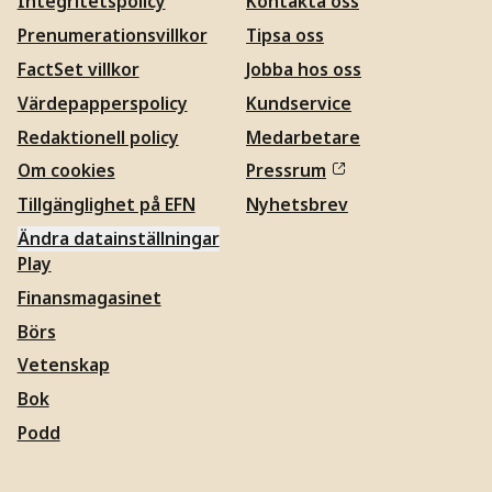
Integritetspolicy
Kontakta oss
Prenumerationsvillkor
Tipsa oss
FactSet villkor
Jobba hos oss
Värdepapperspolicy
Kundservice
Redaktionell policy
Medarbetare
Om cookies
Pressrum
Tillgänglighet på EFN
Nyhetsbrev
Ändra datainställningar
Play
Finansmagasinet
Börs
Vetenskap
Bok
Podd