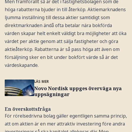
Men framförallt så är det i fastighetsbolagen som de
höga rabatterna bjuder in till återköp. Aktiemarknadens
ljumma inställning till dessa aktier samtidigt som
direktmarknaden ändå ofta betalar nära bokförda
värden skapar helt enkelt väldigt bra möjligheter att öka
värdet per aktie genom att sälja fastigheter och göra
aktieåterköp. Rabatterna är så pass höga att även om
försäljning sker en bit under bokfört värde så är det
värdeskapande.
LÄS MER
Novo Nordisk uppges överväga nya
uppsägningar
En överskottsfråga
För rörelsedrivna bolag gäller egentligen samma princip,
att om aktien är en mer attraktiv investering före andra
investeringar så ska kapitalet allokeras där. Men