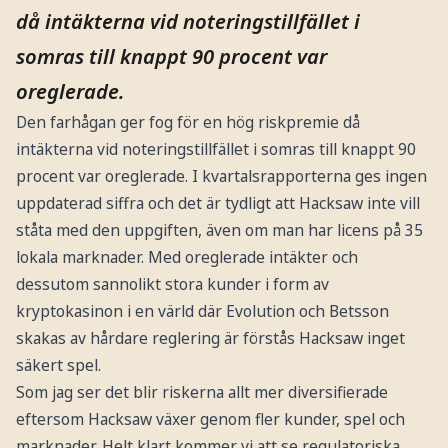
då intäkterna vid noteringstillfället i
somras till knappt 90 procent var
oreglerade.
Den farhågan ger fog för en hög riskpremie då
intäkterna vid noteringstillfället i somras till knappt 90
procent var oreglerade. I kvartalsrapporterna ges ingen
uppdaterad siffra och det är tydligt att Hacksaw inte vill
ståta med den uppgiften, även om man har licens på 35
lokala marknader. Med oreglerade intäkter och
dessutom sannolikt stora kunder i form av
kryptokasinon i en värld där Evolution och Betsson
skakas av hårdare reglering är förstås Hacksaw inget
säkert spel.
Som jag ser det blir riskerna allt mer diversifierade
eftersom Hacksaw växer genom fler kunder, spel och
marknader. Helt klart kommer vi att se regulatoriska