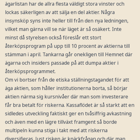
ägarlistan har de allra flesta väldigt stora vinster och
lockas säkerligen av att sälja en del aktier. Några
insynsköp syns inte heller till från den nya ledningen,
vilket man gärna vill se när läget är så osäkert. Inte
minst då styrelsen också föreslår ett stort
återköpsprogram på upp till 10 procent av aktierna till
stämman i april. Tankarna går onekligen till Hemnet där
ägarna och insiders passade på att dumpa aktier i
återköpsprogrammet.
Om vi bortser från de etiska ställningstagandet för att
äga aktien, som håller institutionerna borta, så börjar
aktien närma sig kursnivåer där man som investerare
får bra betalt för riskerna. Kassaflödet är så starkt att en
sidledes utveckling faktiskt ger en tvåsiffrig avkastning
och även med en lägre tillväxt framgent så borde
multipeln kunna stiga i takt med att riskerna
diversifieras. Just risken är knäckfrågan och där man