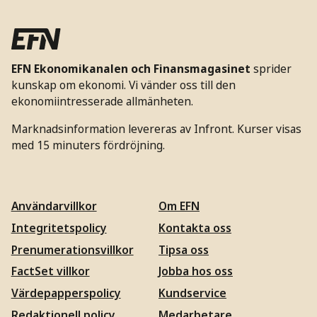
EFN Ekonomikanalen och Finansmagasinet
sprider
kunskap om ekonomi. Vi vänder oss till den
ekonomiintresserade allmänheten.
Marknadsinformation levereras av Infront. Kurser visas
med 15 minuters fördröjning.
Användarvillkor
Om EFN
Integritetspolicy
Kontakta oss
Prenumerationsvillkor
Tipsa oss
FactSet villkor
Jobba hos oss
Värdepapperspolicy
Kundservice
Redaktionell policy
Medarbetare