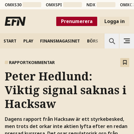
OMXS30
OMXSPI
NDX
OMXC
Prenumerera
Logga in
START
PLAY
FINANSMAGASINET
BÖRS
VETENSKAP
RAPPORTKOMMENTAR
Peter Hedlund:
Viktig signal saknas i
Hacksaw
Dagens rapport från Hacksaw är ett styrkebesked,
men trots det orkar inte aktien lyfta efter en redan
pressad kursresa. Det osar regulatorisk oro från