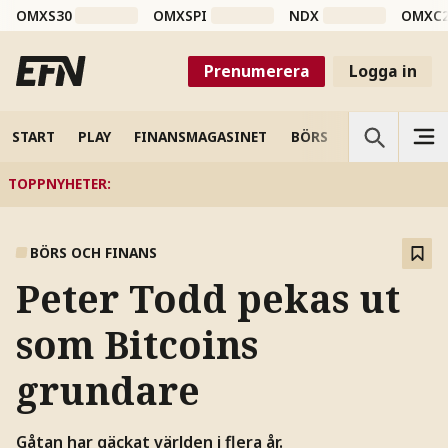
OMXS30
OMXSPI
NDX
OMXC
Prenumerera
Logga in
START
PLAY
FINANSMAGASINET
BÖRS
VETENSKAP
TOPPNYHETER
:
BÖRS OCH FINANS
Peter Todd pekas ut
som Bitcoins
grundare
Gåtan har gäckat världen i flera år.