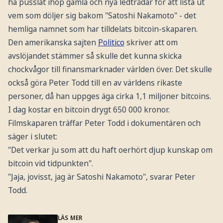
ha pusslat ihop gamla och nya ledtrådar för att lista ut
vem som döljer sig bakom "Satoshi Nakamoto" - det
hemliga namnet som har tilldelats bitcoin-skaparen.
Den amerikanska sajten
Politico
skriver att om
avslöjandet stämmer så skulle det kunna skicka
chockvågor till finansmarknader världen över. Det skulle
också göra Peter Todd till en av världens rikaste
personer, då han uppges äga cirka 1,1 miljoner bitcoins.
I dag kostar en bitcoin drygt 650 000 kronor.
Filmskaparen träffar Peter Todd i dokumentären och
säger i slutet:
"Det verkar ju som att du haft oerhört djup kunskap om
bitcoin vid tidpunkten".
"Jaja, jovisst, jag är Satoshi Nakamoto", svarar Peter
Todd.
LÄS MER