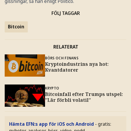
gissningar, sa han enligt Politico.
FÖLJ TAGGAR
Bitcoin
RELATERAT
BÖRS OCH FINANS
Kryptoindustrins nya hot:
Kvantdatorer
KRYPTO
Bitcoinfall efter Trumps utspel:
”Lär förbli volatil”
Hämta EFN:s app för iOS och Android
- gratis:
nyheter, analyser, börs, video, podd