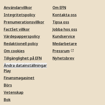
Användarvillkor
Om EFN
Integritetspolicy
Kontakta oss
Prenumerationsvillkor
Tipsa oss
FactSet villkor
Jobba hos oss
Värdepapperspolicy
Kundservice
Redaktionell policy
Medarbetare
Om cookies
Pressrum
Tillgänglighet på EFN
Nyhetsbrev
Ändra datainställningar
Play
Finansmagasinet
Börs
Vetenskap
Bok