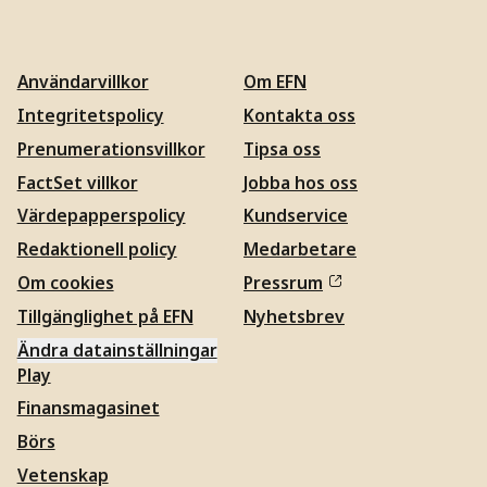
Användarvillkor
Om EFN
Integritetspolicy
Kontakta oss
Prenumerationsvillkor
Tipsa oss
FactSet villkor
Jobba hos oss
Värdepapperspolicy
Kundservice
Redaktionell policy
Medarbetare
Om cookies
Pressrum
Tillgänglighet på EFN
Nyhetsbrev
Ändra datainställningar
Play
Finansmagasinet
Börs
Vetenskap