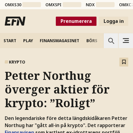
OMXS30
OMXSPI
NDX
OMXC
Prenumerera
Logga in
START
PLAY
FINANSMAGASINET
BÖRS
VETENSKAP
KRYPTO
Petter Northug
överger aktier för
krypto: ”Roligt”
Den legendariske före detta längdskidåkaren Petter
Northug har "gått all-in på krypto". Det rapporterar
Finansavisen
som kartlagt ex-idrottarens portfölj.