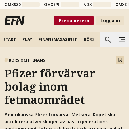
OMXS30
OMXSPI
NDX
OMXC
Prenumerera
Logga in
START
PLAY
FINANSMAGASINET
BÖRS
VETENSKAP
BÖRS OCH FINANS
Pfizer förvärvar
bolag inom
fetmaområdet
Amerikanska Pfizer förvärvar Metsera. Köpet ska
accelerera utvecklingen av nästa generations
mediciner mot fetma och hjärt- kärlsjukdomar enligt