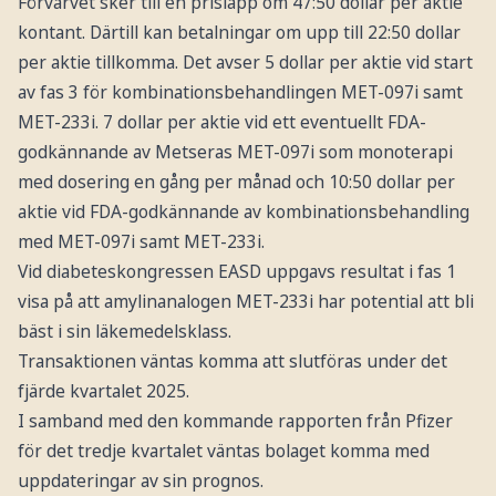
Förvärvet sker till en prislapp om 47:50 dollar per aktie
kontant. Därtill kan betalningar om upp till 22:50 dollar
per aktie tillkomma. Det avser 5 dollar per aktie vid start
av fas 3 för kombinationsbehandlingen MET-097i samt
MET-233i. 7 dollar per aktie vid ett eventuellt FDA-
godkännande av Metseras MET-097i som monoterapi
med dosering en gång per månad och 10:50 dollar per
aktie vid FDA-godkännande av kombinationsbehandling
med MET-097i samt MET-233i.
Vid diabeteskongressen EASD uppgavs resultat i fas 1
visa på att amylinanalogen MET-233i har potential att bli
bäst i sin läkemedelsklass.
Transaktionen väntas komma att slutföras under det
fjärde kvartalet 2025.
I samband med den kommande rapporten från Pfizer
för det tredje kvartalet väntas bolaget komma med
uppdateringar av sin prognos.