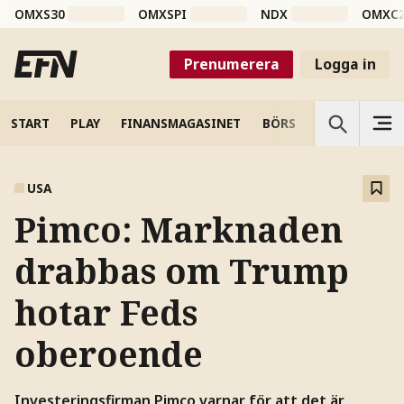
OMXS30
OMXSPI
NDX
OMXC
Prenumerera
Logga in
START
PLAY
FINANSMAGASINET
BÖRS
VETENSKAP
USA
Pimco: Marknaden
drabbas om Trump
hotar Feds
oberoende
Investeringsfirman Pimco varnar för att det är