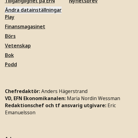
Tillgänglighet på EFN
Nyhetsbrev
Ändra datainställningar
Play
Finansmagasinet
Börs
Vetenskap
Bok
Podd
Chefredaktör:
Anders Hägerstrand
VD, EFN Ekonomikanalen:
Maria Nordin Wessman
Redaktionschef och tf ansvarig utgivare:
Eric
Emanuelsson