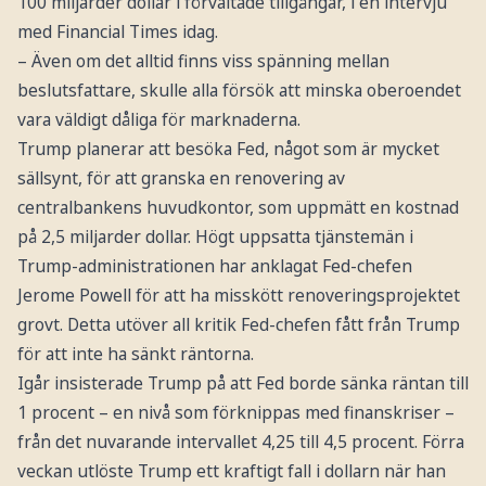
100 miljarder dollar i förvaltade tillgångar, i en intervju
med Financial Times idag.
– Även om det alltid finns viss spänning mellan
beslutsfattare, skulle alla försök att minska oberoendet
vara väldigt dåliga för marknaderna.
Trump planerar att besöka Fed, något som är mycket
sällsynt, för att granska en renovering av
centralbankens huvudkontor, som uppmätt en kostnad
på 2,5 miljarder dollar. Högt uppsatta tjänstemän i
Trump-administrationen har anklagat Fed-chefen
Jerome Powell för att ha misskött renoveringsprojektet
grovt. Detta utöver all kritik Fed-chefen fått från Trump
för att inte ha sänkt räntorna.
Igår insisterade Trump på att Fed borde sänka räntan till
1 procent – en nivå som förknippas med finanskriser –
från det nuvarande intervallet 4,25 till 4,5 procent. Förra
veckan utlöste Trump ett kraftigt fall i dollarn när han