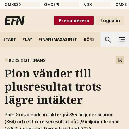
OMXS30
OMXSPI
NDX
OMXC
Prenumerera
Logga in
START
PLAY
FINANSMAGASINET
BÖRS
VETENSKAP
BÖRS OCH FINANS
Pion vänder till
plusresultat trots
lägre intäkter
Pion Group hade intäkter på 355 miljoner kronor
(364) och ett rörelseresultat på 2,9 miljoner kronor
(-28,2) under det fjärde kvartalet 2025.