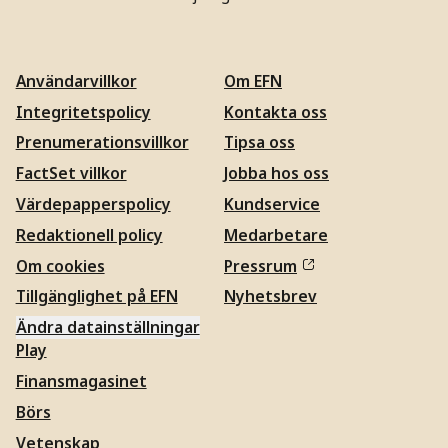
Användarvillkor
Om EFN
Integritetspolicy
Kontakta oss
Prenumerationsvillkor
Tipsa oss
FactSet villkor
Jobba hos oss
Värdepapperspolicy
Kundservice
Redaktionell policy
Medarbetare
Om cookies
Pressrum
Tillgänglighet på EFN
Nyhetsbrev
Ändra datainställningar
Play
Finansmagasinet
Börs
Vetenskap