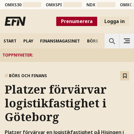
OMXS30
OMXSPI
NDX
OMXC
Prenumerera
Logga in
START
PLAY
FINANSMAGASINET
BÖRS
VETENSKAP
TOPPNYHETER
:
BÖRS OCH FINANS
Platzer förvärvar
logistikfastighet i
Göteborg
Platzer förvärvar en logistikfastighet på Hisingen i