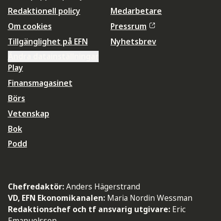
Redaktionell policy
Medarbetare
Om cookies
Pressrum
Tillgänglighet på EFN
Nyhetsbrev
Ändra datainställningar
Play
Finansmagasinet
Börs
Vetenskap
Bok
Podd
Chefredaktör:
Anders Hägerstrand
VD, EFN Ekonomikanalen:
Maria Nordin Wessman
Redaktionschef och tf ansvarig utgivare:
Eric
Emanuelsson