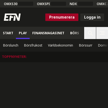
OMXS30
OMXSPI
NDX
OMXC
Prenumerera
Logga in
START
PLAY
FINANSMAGASINET
BÖRS
VETENSKAP
Börslunch
Börsfrukost
Världsekonomin
Börssurr
Domin
TOPPNYHETER
: