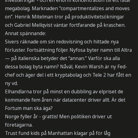
investeringar - och en enorm koncentration till ett fåtal
megabolag. Marknaden ”compartmentalizes and moves
on”. Henrik Mitelman tror på produktivitetsökningar
och Gabriel Mellqvist väntar fortfarande på kraschen.
Annat spännande:
Sivers räknade om sin redovisning och hittade nya
förluster. Fortsättning följer. Nyfosa byter namn till Altra
— på italienska betyder det “annan.” Varför ska alla
dessa bolag byta namn? Nåväl, Kevin Warsh är ny Fed-
chef och äger del i ett kryptabolag och Tele 2 har fått en
ny vd.
Elhandlarna tror på minst en dubbling av elpriset de
kommande fem åren när datacenter driver allt. Är det
Fortum man ska äga?
Norge fyller år - grattis! Men politiken driver ut
företagarna.
Trust fund kids på Manhattan klagar på för låg