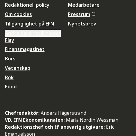
Redaktionell policy
Medarbetare
Om cookies
Pressrum
Tillgänglighet på EFN
Nyhetsbrev
Ändra datainställningar
Play
Finansmagasinet
Börs
Vetenskap
Bok
Podd
Chefredaktör:
Anders Hägerstrand
VD, EFN Ekonomikanalen:
Maria Nordin Wessman
Redaktionschef och tf ansvarig utgivare:
Eric
Emanuelsson