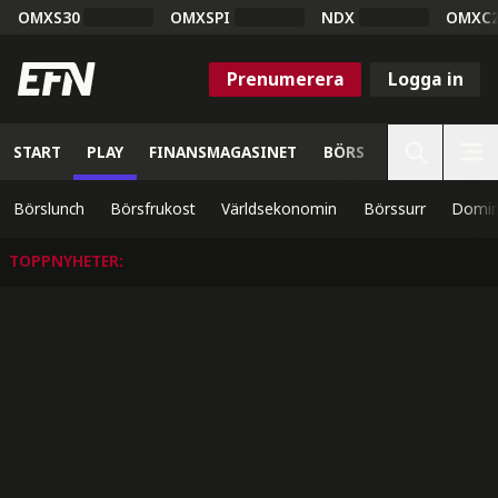
OMXS30
OMXSPI
NDX
OMXC
Prenumerera
Logga in
START
PLAY
FINANSMAGASINET
BÖRS
VETENSKAP
Börslunch
Börsfrukost
Världsekonomin
Börssurr
Domin
TOPPNYHETER
: