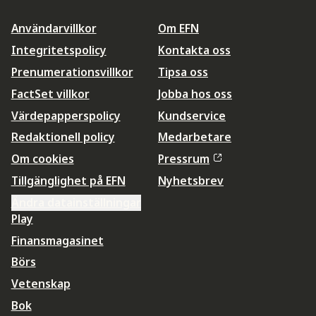
Användarvillkor
Om EFN
Integritetspolicy
Kontakta oss
Prenumerationsvillkor
Tipsa oss
FactSet villkor
Jobba hos oss
Värdepapperspolicy
Kundservice
Redaktionell policy
Medarbetare
Om cookies
Pressrum
Tillgänglighet på EFN
Nyhetsbrev
Ändra datainställningar
Play
Finansmagasinet
Börs
Vetenskap
Bok