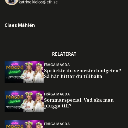
katrine.kielos@efn.se
Claes Måhlén
RELATERAT
FRÅGA MAGDA
Spräckte du semesterbudgeten?
Så här hittar du tillbaka
FRÅGA MAGDA
Sommarspecial: Vad ska man
plugga till?
FRÅGA MAGDA