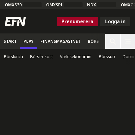
OMXS30
OMXSPI
NDX
OMXC
Prenumerera
Logga in
START
PLAY
FINANSMAGASINET
BÖRS
VETENSKAP
Börslunch
Börsfrukost
Världsekonomin
Börssurr
Domin