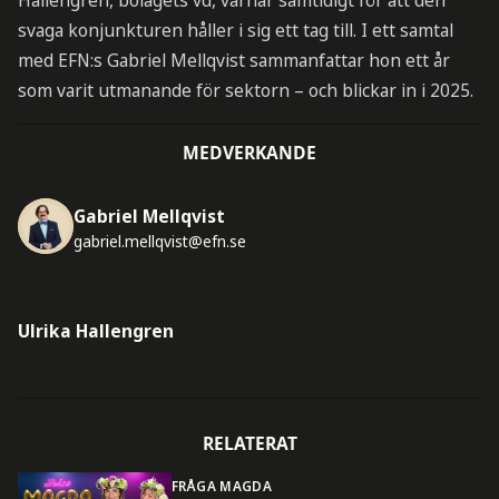
Hallengren, bolagets vd, varnar samtidigt för att den
svaga konjunkturen håller i sig ett tag till. I ett samtal
med EFN:s Gabriel Mellqvist sammanfattar hon ett år
som varit utmanande för sektorn – och blickar in i 2025.
MEDVERKANDE
Gabriel Mellqvist
gabriel.mellqvist@efn.se
Ulrika Hallengren
RELATERAT
FRÅGA MAGDA