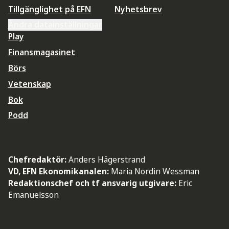
Tillgänglighet på EFN
Nyhetsbrev
Ändra datainställningar
Play
Finansmagasinet
Börs
Vetenskap
Bok
Podd
Chefredaktör:
Anders Hägerstrand
VD, EFN Ekonomikanalen:
Maria Nordin Wessman
Redaktionschef och tf ansvarig utgivare:
Eric
Emanuelsson