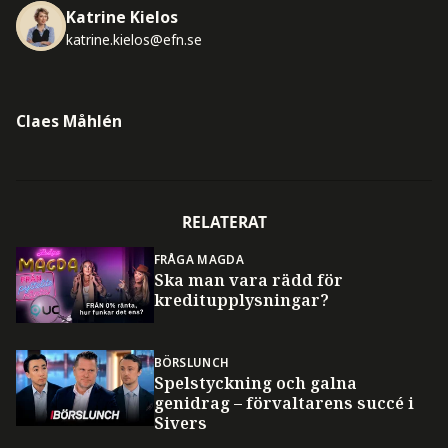
Katrine Kielos
katrine.kielos@efn.se
Claes Måhlén
RELATERAT
FRÅGA MAGDA
Ska man vara rädd för
kreditupplysningar?
BÖRSLUNCH
Spelstyckning och galna
genidrag – förvaltarens succé i
Sivers