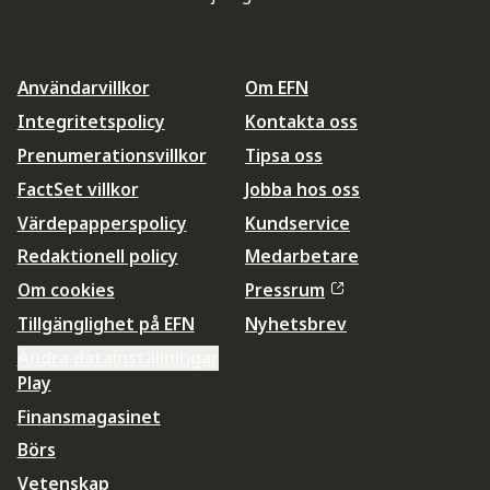
Användarvillkor
Om EFN
Integritetspolicy
Kontakta oss
Prenumerationsvillkor
Tipsa oss
FactSet villkor
Jobba hos oss
Värdepapperspolicy
Kundservice
Redaktionell policy
Medarbetare
Om cookies
Pressrum
Tillgänglighet på EFN
Nyhetsbrev
Ändra datainställningar
Play
Finansmagasinet
Börs
Vetenskap