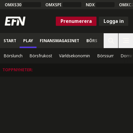
OMXS30
OMXSPI
NDX
OMXC
Prenumerera
Logga in
START
PLAY
FINANSMAGASINET
BÖRS
VETENSKAP
Börslunch
Börsfrukost
Världsekonomin
Börssurr
Domin
TOPPNYHETER
: