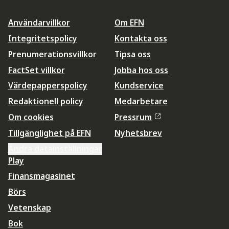
Användarvillkor
Om EFN
Integritetspolicy
Kontakta oss
Prenumerationsvillkor
Tipsa oss
FactSet villkor
Jobba hos oss
Värdepapperspolicy
Kundservice
Redaktionell policy
Medarbetare
Om cookies
Pressrum
Tillgänglighet på EFN
Nyhetsbrev
Ändra datainställningar
Play
Finansmagasinet
Börs
Vetenskap
Bok