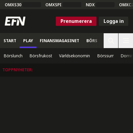
OMXS30
OMXSPI
NDX
OMXC
Prenumerera
Logga in
START
PLAY
FINANSMAGASINET
BÖRS
VETENSKAP
Börslunch
Börsfrukost
Världsekonomin
Börssurr
Domin
TOPPNYHETER
: