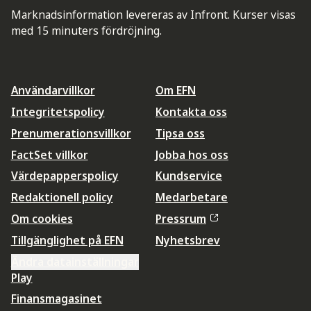
Marknadsinformation levereras av Infront. Kurser visas
med 15 minuters fördröjning.
Användarvillkor
Om EFN
Integritetspolicy
Kontakta oss
Prenumerationsvillkor
Tipsa oss
FactSet villkor
Jobba hos oss
Värdepapperspolicy
Kundservice
Redaktionell policy
Medarbetare
Om cookies
Pressrum
Tillgänglighet på EFN
Nyhetsbrev
Ändra datainställningar
Play
Finansmagasinet