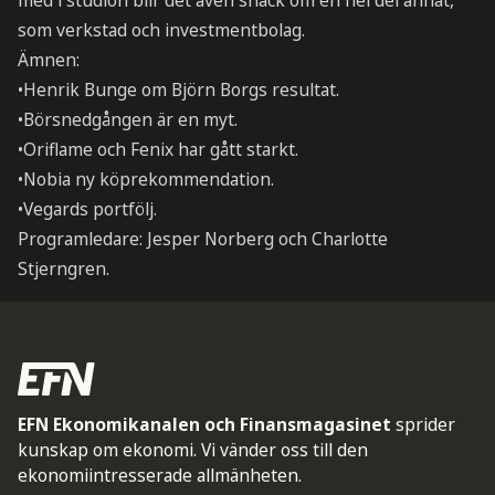
med i studion blir det även snack om en hel del annat,
som verkstad och investmentbolag.
Ämnen:
•Henrik Bunge om Björn Borgs resultat.
•Börsnedgången är en myt.
•Oriflame och Fenix har gått starkt.
•Nobia ny köprekommendation.
•Vegards portfölj.
Programledare: Jesper Norberg och Charlotte
Stjerngren.
EFN Ekonomikanalen och Finansmagasinet
sprider
kunskap om ekonomi. Vi vänder oss till den
ekonomiintresserade allmänheten.