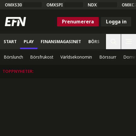
OMXS30
OMXSPI
NDX
OMXC
Prenumerera
Logga in
START
PLAY
FINANSMAGASINET
BÖRS
VETENSKAP
Börslunch
Börsfrukost
Världsekonomin
Börssurr
Domin
TOPPNYHETER
: