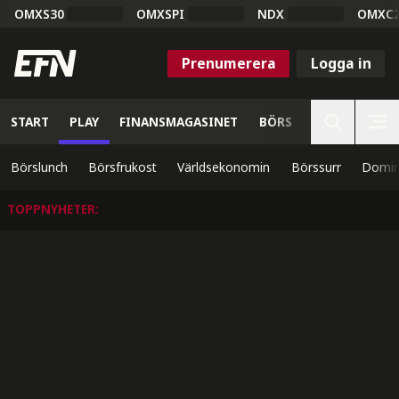
OMXS30
OMXSPI
NDX
OMXC
Prenumerera
Logga in
START
PLAY
FINANSMAGASINET
BÖRS
VETENSKAP
Börslunch
Börsfrukost
Världsekonomin
Börssurr
Domin
TOPPNYHETER
: