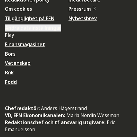
Om cookies
Pressrum
Tillgänglighet på EFN
Nyhetsbrev
Ändra datainställningar
Play
Finansmagasinet
Börs
Vetenskap
Bok
Podd
Chefredaktör:
Anders Hägerstrand
VD, EFN Ekonomikanalen:
Maria Nordin Wessman
Redaktionschef och tf ansvarig utgivare:
Eric
Emanuelsson