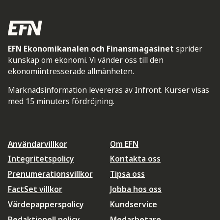
EFN Ekonomikanalen och Finansmagasinet
sprider
kunskap om ekonomi. Vi vänder oss till den
ekonomiintresserade allmänheten.
Marknadsinformation levereras av Infront. Kurser visas
med 15 minuters fördröjning.
Användarvillkor
Om EFN
Integritetspolicy
Kontakta oss
Prenumerationsvillkor
Tipsa oss
FactSet villkor
Jobba hos oss
Värdepapperspolicy
Kundservice
Redaktionell policy
Medarbetare