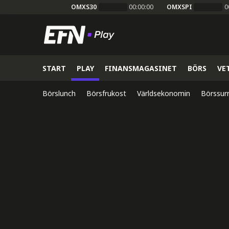
OMXS30
00:00:00
OMXSPI
0
START
PLAY
FINANSMAGASINET
BÖRS
VE
Börslunch
Börsfrukost
Världsekonomin
Börssur