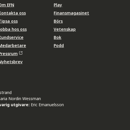
Om EFN
Play
Kontakta oss
Finansmagasinet
Tipsa oss
Börs
Jobba hos oss
Vetenskap
Kundservice
Bok
Medarbetare
Podd
Pressrum
Nyhetsbrev
strand
aria Nordin Wessman
arig utgivare:
Eric Emanuelsson