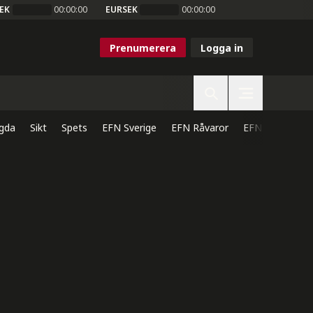
EK
00:00:00
EURSEK
00:00:00
Prenumerera
Logga in
gda
Sikt
Spets
EFN Sverige
EFN Råvaror
EFN Direkt