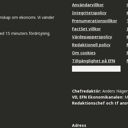
Användarvillkor
Integritetspolicy
unskap om ekonomi. Vi vänder
Prenumerationsvillkor
FactSet villkor
ed 15 minuters fördröjning.
Värdepapperspolicy
Redaktionell policy
Om cookies
Tillgänglighet på EFN
Ändra datainställningar
Chefredaktör:
Anders Häger
VD, EFN Ekonomikanalen:
M
Redaktionschef och tf ansv
Adress