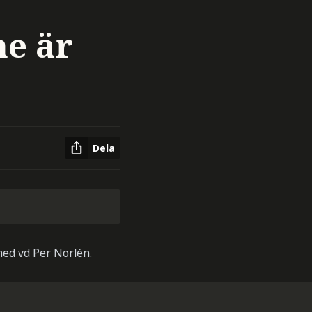
ne är
Dela
med vd Per Norlén.