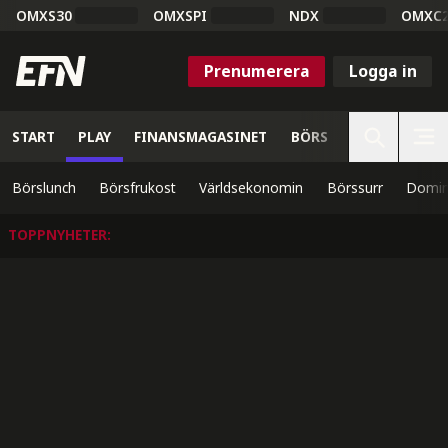
OMXS30
OMXSPI
NDX
OMXC
Prenumerera
Logga in
START
PLAY
FINANSMAGASINET
BÖRS
VETENSKAP
Börslunch
Börsfrukost
Världsekonomin
Börssurr
Domin
TOPPNYHETER
: