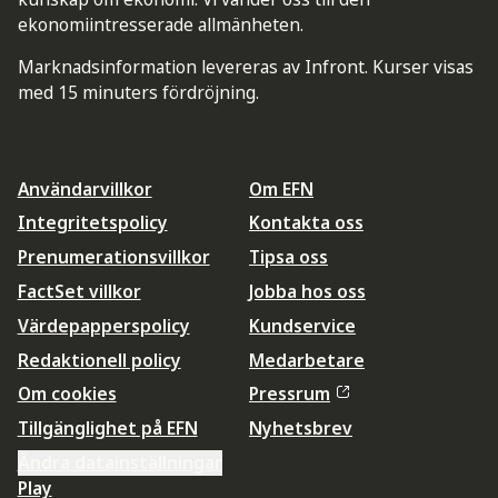
ekonomiintresserade allmänheten.
Marknadsinformation levereras av Infront. Kurser visas
med 15 minuters fördröjning.
Användarvillkor
Om EFN
Integritetspolicy
Kontakta oss
Prenumerationsvillkor
Tipsa oss
FactSet villkor
Jobba hos oss
Värdepapperspolicy
Kundservice
Redaktionell policy
Medarbetare
Om cookies
Pressrum
Tillgänglighet på EFN
Nyhetsbrev
Ändra datainställningar
Play