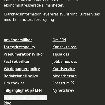
ekonomiintresserade allmänheten.
Marknadsinformation levereras av Infront. Kurser visas
med 15 minuters fördröjning.
Användarvillkor
Om EFN
Integritetspolicy
Kontakta oss
Prenumerationsvillkor
Tipsa oss
FactSet villkor
Jobba hos oss
Värdepapperspolicy
Kundservice
Redaktionell policy
Medarbetare
Om cookies
Pressrum
Tillgänglighet på EFN
Nyhetsbrev
Ändra datainställningar
Play