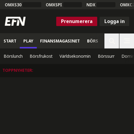
OMXS30
OMXSPI
NDX
OMXC
Prenumerera
Logga in
START
PLAY
FINANSMAGASINET
BÖRS
VETENSKAP
Börslunch
Börsfrukost
Världsekonomin
Börssurr
Domin
TOPPNYHETER
: