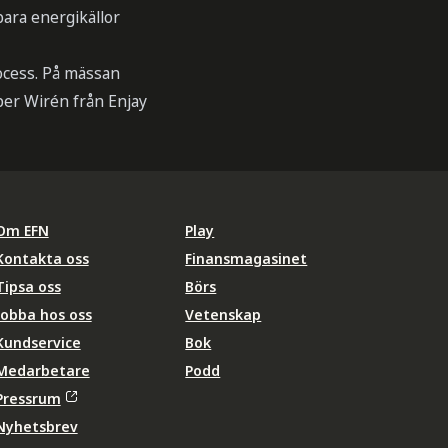
bara energikällor
rocess. På mässan
per Wirén från Enjay
Om EFN
Play
Kontakta oss
Finansmagasinet
Tipsa oss
Börs
Jobba hos oss
Vetenskap
Kundservice
Bok
Medarbetare
Podd
Pressrum
Nyhetsbrev