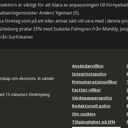
ektorn är viktigt för att klara av anpassningen till förnyelse
taliseringsminister Anders Ygeman (S).
 företag som på ett eller annat sätt vill vara med i denna p
Göteborg pratar EFN med Isabella Palmgren från Mimbly, Jes
rån Surfcleaner.
Användarvillkor
Integritetspolicy
unskap om ekonomi. Vi vänder
Prenumerationsvillkor
FactSet villkor
ed 15 minuters fördröjning.
Värdepapperspolicy
Redaktionell policy
Om cookies
Tillgänglighet på EFN