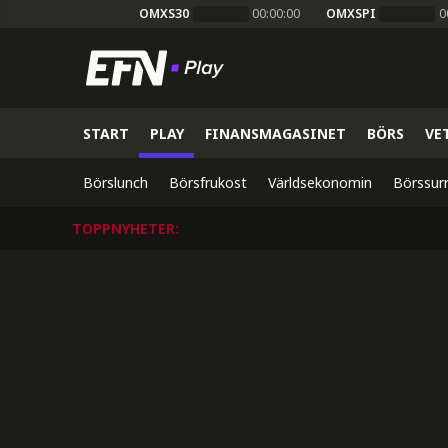
OMXS30
00:00:00
OMXSPI
0
START
PLAY
FINANSMAGASINET
BÖRS
VE
Börslunch
Börsfrukost
Världsekonomin
Börssur
TOPPNYHETER
: