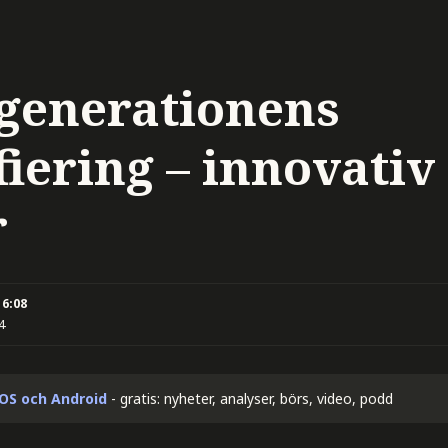
generationens
fiering – innovativ
r
16:08
4
iOS och Android
- gratis: nyheter, analyser, börs, video, podd