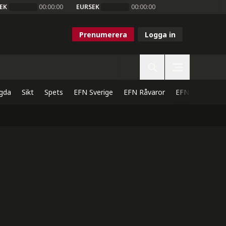
EK
00:00:00
EURSEK
00:00:00
Prenumerera
Logga in
gda
Sikt
Spets
EFN Sverige
EFN Råvaror
EFN Direkt