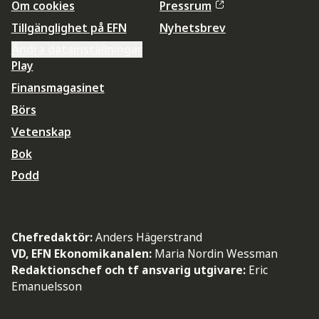
Om cookies
Pressrum
Tillgänglighet på EFN
Nyhetsbrev
Ändra datainställningar
Play
Finansmagasinet
Börs
Vetenskap
Bok
Podd
Chefredaktör:
Anders Hägerstrand
VD, EFN Ekonomikanalen:
Maria Nordin Wessman
Redaktionschef och tf ansvarig utgivare:
Eric
Emanuelsson