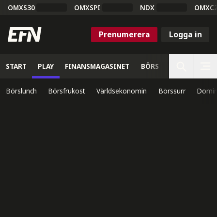
OMXS30
OMXSPI
NDX
OMXC
Prenumerera
Logga in
START
PLAY
FINANSMAGASINET
BÖRS
VETENSKAP
Börslunch
Börsfrukost
Världsekonomin
Börssurr
Domin