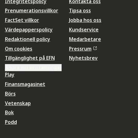
Integritetspolicy
Kontakta oss
Prenumerationsvillkor
Tipsa oss
FactSet villkor
Jobba hos oss
Värdepapperspolicy
Kundservice
Redaktionell policy
Medarbetare
Om cookies
Pressrum
Tillgänglighet på EFN
Nyhetsbrev
Ändra datainställningar
Play
Finansmagasinet
Börs
Vetenskap
Bok
Podd