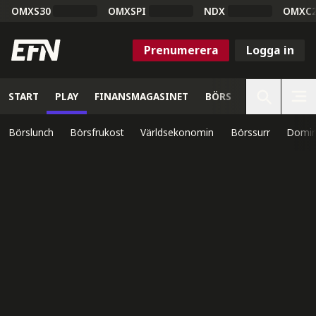
OMXS30
OMXSPI
NDX
OMXC
Prenumerera
Logga in
START
PLAY
FINANSMAGASINET
BÖRS
VETENSKAP
Börslunch
Börsfrukost
Världsekonomin
Börssurr
Domin