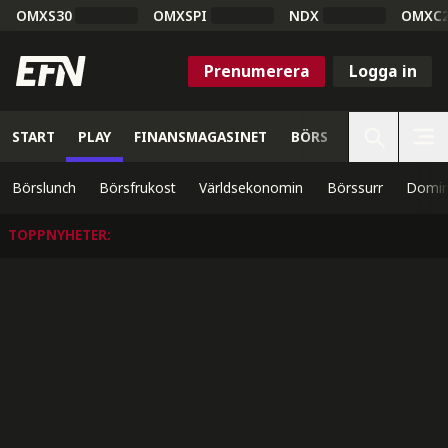
OMXS30
OMXSPI
NDX
OMXC
Prenumerera
Logga in
START
PLAY
FINANSMAGASINET
BÖRS
VETENSKAP
Börslunch
Börsfrukost
Världsekonomin
Börssurr
Domin
TOPPNYHETER
: