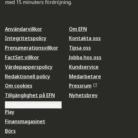
med 15 minuters fördröjning.
Användarvillkor
Om EFN
Integritetspolicy
Kontakta oss
Prenumerationsvillkor
Tipsa oss
FactSet villkor
Jobba hos oss
Värdepapperspolicy
Kundservice
Redaktionell policy
Medarbetare
Om cookies
Pressrum
Tillgänglighet på EFN
Nyhetsbrev
Ändra datainställningar
Play
Finansmagasinet
Börs