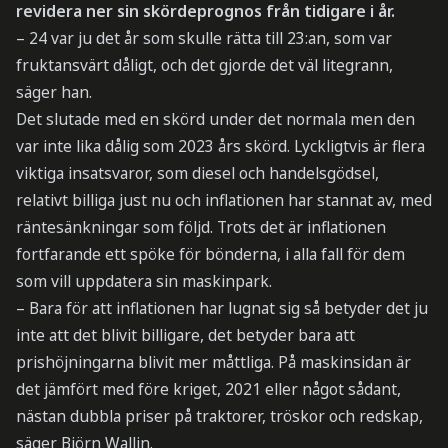
revidera ner sin skördeprognos från tidigare i år.
– 24 var ju det år som skulle rätta till 23:an, som var
fruktansvärt dåligt, och det gjorde det väl litegrann,
säger han.
Det slutade med en skörd under det normala men den
var inte lika dålig som 2023 års skörd. Lyckligtvis är flera
viktiga insatsvaror, som diesel och handelsgödsel,
relativt billiga just nu och inflationen har stannat av, med
räntesänkningar som följd. Trots det är inflationen
fortfarande ett spöke för bönderna, i alla fall för dem
som vill uppdatera sin maskinpark.
– Bara för att inflationen har lugnat sig så betyder det ju
inte att det blivit billigare, det betyder bara att
prishöjningarna blivit mer måttliga. På maskinsidan är
det jämfört med före kriget, 2021 eller något sådant,
nästan dubbla priser på traktorer, tröskor och redskap,
säger Björn Wallin.