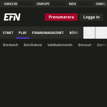
OMXS30
OMXSPI
NDX
OMXC
Prenumerera
Logga in
START
PLAY
FINANSMAGASINET
BÖRS
VETENSKAP
Börslunch
Börsfrukost
Världsekonomin
Börssurr
Domin