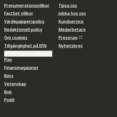
Prenumerationsvillkor
Tipsa oss
FactSet villkor
Jobba hos oss
Värdepapperspolicy
Kundservice
Redaktionell policy
Medarbetare
Om cookies
Pressrum
Tillgänglighet på EFN
Nyhetsbrev
Ändra datainställningar
Play
Finansmagasinet
Börs
Vetenskap
Bok
Podd