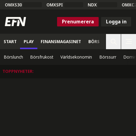
OMXS30
OMXSPI
NDX
OMXC
Prenumerera
Logga in
START
PLAY
FINANSMAGASINET
BÖRS
VETENSKAP
Börslunch
Börsfrukost
Världsekonomin
Börssurr
Domin
TOPPNYHETER
: