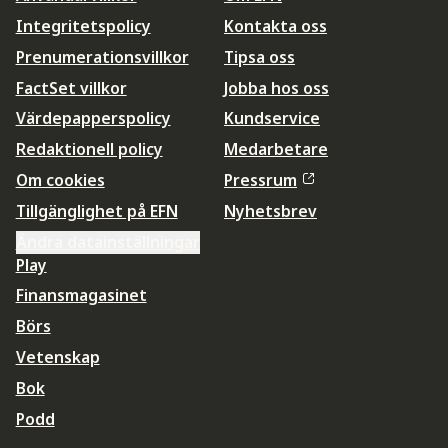
Integritetspolicy
Kontakta oss
Prenumerationsvillkor
Tipsa oss
FactSet villkor
Jobba hos oss
Värdepapperspolicy
Kundservice
Redaktionell policy
Medarbetare
Om cookies
Pressrum
Tillgänglighet på EFN
Nyhetsbrev
Ändra datainställningar
Play
Finansmagasinet
Börs
Vetenskap
Bok
Podd