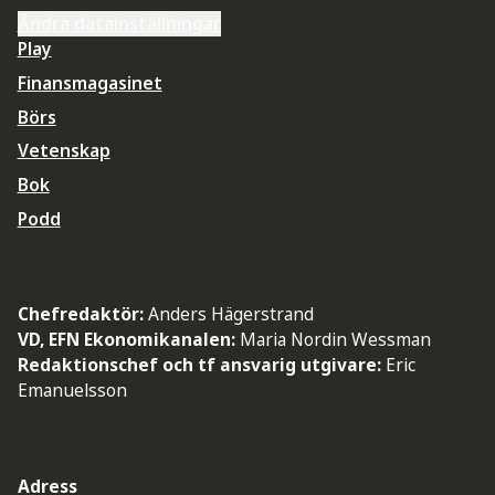
Ändra datainställningar
Play
Finansmagasinet
Börs
Vetenskap
Bok
Podd
Chefredaktör:
Anders Hägerstrand
VD, EFN Ekonomikanalen:
Maria Nordin Wessman
Redaktionschef och tf ansvarig utgivare:
Eric
Emanuelsson
Adress