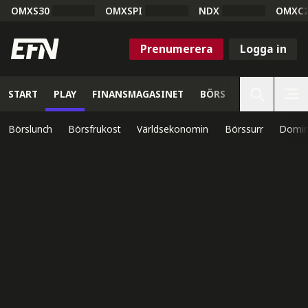
OMXS30
OMXSPI
NDX
OMXC
Prenumerera
Logga in
START
PLAY
FINANSMAGASINET
BÖRS
VETENSKAP
Börslunch
Börsfrukost
Världsekonomin
Börssurr
Domin